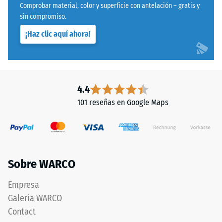
de
Comprobar material, color y superficie con antelación – gratis y
mediante
la
sin compromiso.
el
unión.
¡Haz clic aquí ahora!
método
de
Estructura
ensayo
de
especificado
la
en
4.4
cara
la
101 reseñas en Google Maps
inferior
norma
BS
7188:1998.
Un
cuerpo
Sobre WARCO
de
La
prueba
cara
Empresa
con
inferior
Galería WARCO
una
es
Contact
superficie
completamente