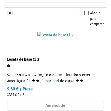
resistir
cargas
Añadir
XX
Instalación
localizadas.
para
–
Indica
comparar
Procesado
en
–
qué
Montaje
medida
el
material
se
Loseta de base Cl. 2
deforma
cuando
se
52 × 52 o 104 × 104 cm, 1,8 o 2,8 cm – interior y exterior –
le
Amortiguación ★★, Capacidad de carga ★★
Estas
aplica
losetas
9,60 € / Pieza
una
adoptan
35,56 € / m²
fuerza
formato
determinada.
Ver producto
mayor
Una