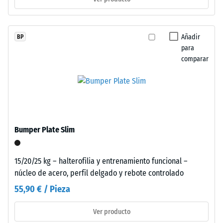
En
los
productos
/ 5
Añadir
BP
negros
para
o
comparar
antracita
se
La
utiliza
resistencia
aglutinante
a
incoloro,
la
mientras
Bumper Plate Slim
compresión
que
de
los
un
15/20/25 kg – halterofilia y entrenamiento funcional –
acabados
material
núcleo de acero, perfil delgado y rebote controlado
de
describe
color
55,90 € / Pieza
su
incorporan
capacidad
aglutinante
Ver producto
para
pigmentado.