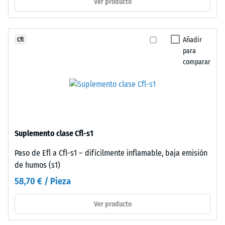
Ver producto
resistencia
generan
a
junta
cargas
capilar
puntuales.
Añadir
Cfl
imperceptible
Estas
para
que
comparar
cargas
caracteriza
pueden
continuidad
generarse,
visual.
por
La
ejemplo,
superficie
por
mantiene
Suplemento clase Cfl-s1
los
aspecto
zapatos
homogéneo
Paso de Efl a Cfl-s1 – difícilmente inflamable, baja emisión
de
típico
de humos (s1)
tacón
del
58,70 € / Pieza
alto,
caucho
las
de
Ver producto
patas
grano
de
fino.