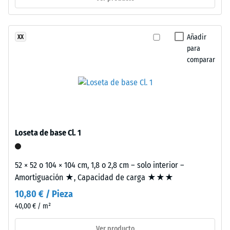
escala 3 =
(ELT),
Conductividad
limpiado
térmica aprox.
y
Añadir
XX
0,11 W/(m·K)
clasificado
para
Resistencia
comparar
en
granulometría
a
fina,
la
unido
compresión
con
aglutinante
-
Loseta de base Cl. 1
de
Valor
poliuretano.
de
La
52 × 52 o 104 × 104 cm, 1,8 o 2,8 cm – solo interior –
sigla
escala
Amortiguación ★, Capacidad de carga ★★★
ELT
5
10,80 € / Pieza
significa
40,00 € / m²
=
“End
of
aprox.
Ver producto