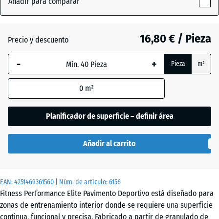
Añadir para comparar
Gris
x
(active)
niebla
20
mm
16,80 € / Pieza
Precio y descuento
La dimensión
Amarillo
-
+
Pieza
m²
seleccionada,
ligeramente
- 7,80 €
enmarcada
moteado
0
m²
en azul, se
utiliza para
el cálculo de
Planificador de superficie – definir área
Antracita
- 4,50 €
necesidades
(salvo que se
Añadir al carrito
indique lo
Azul
contrario en
ligeramente
- 7,80 €
los datos del
moteado
EAN:
producto).
4251469361560
| Núm. de artículo:
6156
Fitness Performance Elite Pavimento Deportivo está diseñado para
50
zonas de entrenamiento interior donde se requiere una superficie
Gris
x
continua, funcional y precisa. Fabricado a partir de granulado de