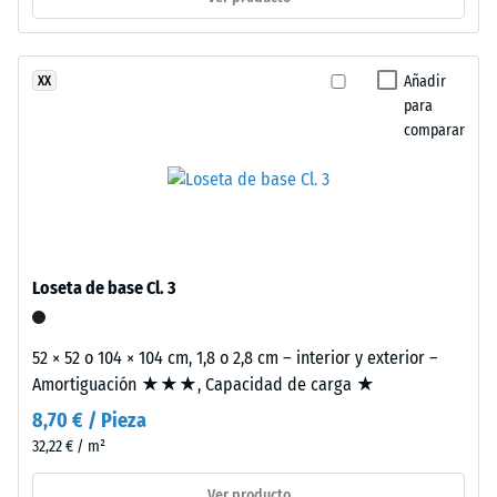
Life
0
Tyres”
mm
y
Añadir
XX
hace
de
para
referencia
abolladura
comparar
al
residual
reciclaje
de
después
neumáticos
de
usados.
24
La
Loseta de base Cl. 3
composición
horas
genera
de
una
52 × 52 o 104 × 104 cm, 1,8 o 2,8 cm – interior y exterior –
descarga
superficie
Amortiguación ★★★, Capacidad de carga ★
fina,
(BS
8,70 € / Pieza
uniforme
32,22 € / m²
7188)
y
compacta.
Ver producto