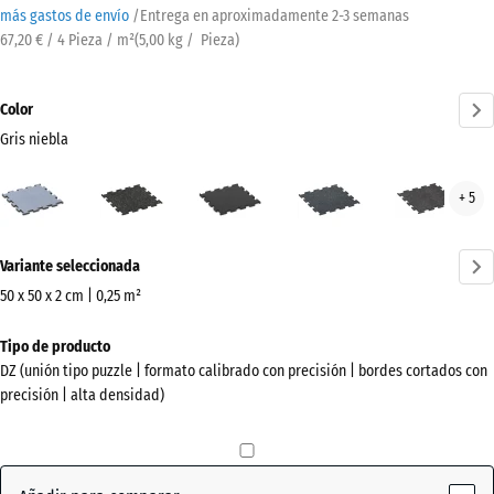
más gastos de envío
/
Entrega en aproximadamente
2-3 semanas
67,20 € / 4 Pieza / m²
(
5,00
kg
/ Pieza)
Color
Gris niebla
Gris
Amarillo
Antracita
Azul
Gris
+ 5
niebla
ligeramente
ligeramente
lige
(active)
moteado
moteado
mot
¿Más
Variante seleccionada
información
sobre
50 x 50 x 2 cm | 0,25 m²
los
Dimensiones
Tipo de producto
colores?
para
DZ (unión tipo puzzle | formato calibrado con precisión | bordes cortados con
el
Mostrar
precisión | alta densidad)
envío
paleta
530
de
x
colores
530