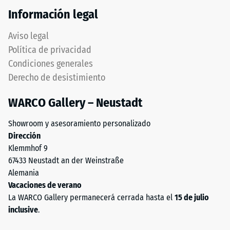
de
plana,
Información legal
100
sin
mm²
estructura
Aviso legal
(equivalente
impresa.
Política de privacidad
a
El
Condiciones generales
1
producto
cm²)
Derecho de desistimiento
descansa
se
en
WARCO Gallery – Neustadt
presiona
su
contra
totalidad
Showroom y asesoramiento personalizado
una
sobre
Dirección
muestra
el
Klemmhof 9
de
soporte.
67433 Neustadt an der Weinstraße
material
Esta
Alemania
con
ejecución
Vacaciones de verano
una
no
La WARCO Gallery permanecerá cerrada hasta el
15 de julio
fuerza
incluye
inclusive
.
de
drenaje
1000
integrado