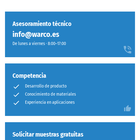
los
La
muebles,
conexión
las
mecánica
Asesoramiento técnico
macetas
pura
info@warco.es
con
asegura
ruedas
De lunes a viernes · 8:00–17:00
estabilidad
o
visual
las
con
bases
patrón
de
ordenado,
Competencia
distintos
prescindiendo
Desarrollo de producto
dispositivos.
de
La
Conocimiento de materiales
pegado.
resistencia
Experiencia en aplicaciones
Simplicidad
a
constructiva
la
sin
compresión
comprometer
se
Solicitar muestras gratuitas
solidez
determina