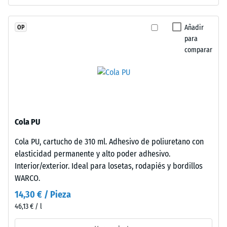
con
profundidad
dentado
de
puzzle
Añadir
OP
indentación
en
para
reducida
comparar
bordes
indica
de
una
contacto.
alta
Cada
resistencia
lado
a
conecta
la
Cola PU
sin
compresión,
limitaciones.
Cola PU, cartucho de 310 ml. Adhesivo de poliuretano con
mientras
Los
elasticidad permanente y alto poder adhesivo.
que
bordes
Interior/exterior. Ideal para losetas, rodapiés y bordillos
una
en
WARCO.
mayor
ángulo
indica
14,30 € / Pieza
recto
una
46,13 € / l
sin
menor
bisel