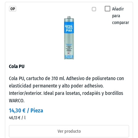
Procesado
resistir
Añadir
OP
–
cargas
para
Montaje
localizadas.
comparar
Indica
en
Estas
qué
losetas
medida
adoptan
el
formato
material
mayor
Cola PU
se
con
deforma
Cola PU, cartucho de 310 ml. Adhesivo de poliuretano con
dentado
cuando
elasticidad permanente y alto poder adhesivo.
puzzle
se
Interior/exterior. Ideal para losetas, rodapiés y bordillos
en
le
WARCO.
bordes
aplica
de
14,30 € / Pieza
una
contacto.
46,13 € / l
fuerza
Cada
determinada.
Ver producto
lado
Una