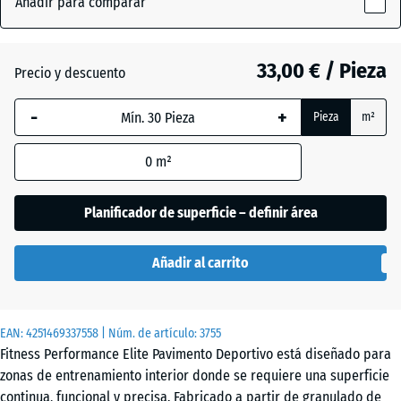
Añadir para comparar
Verde
x
ligeramente
10
(active)
moteado
mm
33,00 € / Pieza
Precio y descuento
La dimensión
-
+
Pieza
m²
seleccionada,
Amarillo
enmarcada
ligeramente
0
m²
en azul, se
moteado
utiliza para
el cálculo de
Planificador de superficie – definir área
necesidades
Antracita
- 4,40 €
(salvo que se
Añadir al carrito
indique lo
contrario en
Azul
los datos del
ligeramente
EAN:
producto).
4251469337558
| Núm. de artículo:
3755
moteado
Fitness Performance Elite Pavimento Deportivo está diseñado para
100
zonas de entrenamiento interior donde se requiere una superficie
x
continua, funcional y precisa. Fabricado a partir de granulado de