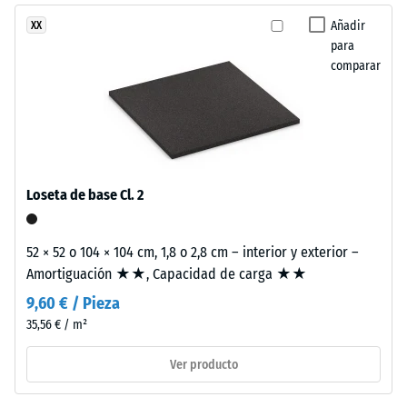
aparecen
Añadir
XX
distribuidas
para
como
/ 5
comparar
inclusiones
de
color
sobre
La
una
resistencia
superficie
Loseta de base Cl. 2
a
predominantemente
la
negra
compresión
52 × 52 o 104 × 104 cm, 1,8 o 2,8 cm – interior y exterior –
y
de
Amortiguación ★★, Capacidad de carga ★★
de
un
textura
9,60 € / Pieza
material
fina.
35,56 € / m²
describe
su
Ver producto
Instalación
capacidad
–
para