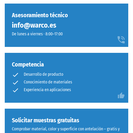
resistencia
superficie
a
mantiene
Asesoramiento técnico
cargas
aspecto
puntuales.
info@warco.es
homogéneo
Estas
típico
De lunes a viernes · 8:00–17:00
cargas
del
pueden
caucho
generarse,
de
por
grano
Competencia
ejemplo,
fino.
por
Desarrollo de producto
La
los
conexión
Conocimiento de materiales
zapatos
mecánica
Experiencia en aplicaciones
de
pura
tacón
asegura
alto,
estabilidad
las
visual
Solicitar muestras gratuitas
patas
con
Comprobar material, color y superficie con antelación – gratis y
de
patrón