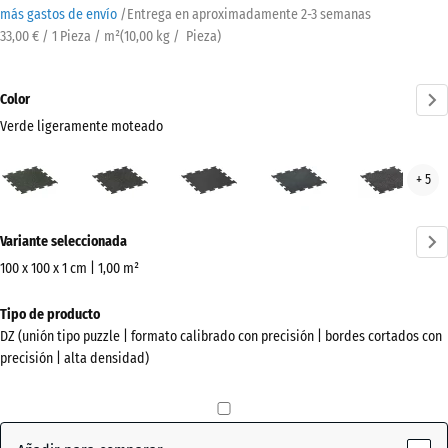
más gastos de envío
/
Entrega en aproximadamente
2-3 semanas
33,00 € / 1 Pieza / m²
(
10,00
kg
/ Pieza)
Color
Verde ligeramente moteado
Verde
Amarillo
Antracita
Azul
Gris
+ 5
ligeramente
ligeramente
ligeramente
lige
moteado
moteado
moteado
mot
¿Más
(active)
Variante seleccionada
información
sobre
100 x 100 x 1 cm | 1,00 m²
los
Dimensiones
Tipo de producto
colores?
para
DZ (unión tipo puzzle | formato calibrado con precisión | bordes cortados con
el
Mostrar
precisión | alta densidad)
envío
paleta
1060
de
x
colores
1060