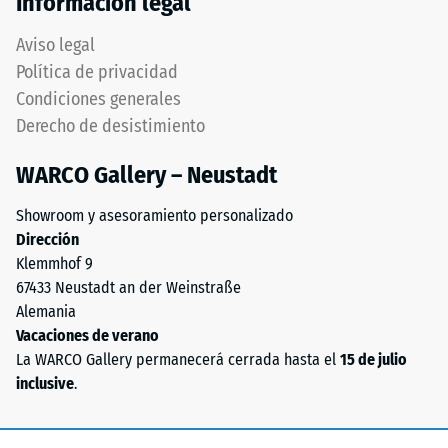
Información legal
mediante
Aviso legal
el
método
Política de privacidad
de
Condiciones generales
ensayo
La
Derecho de desistimiento
especificado
cara
en
WARCO Gallery – Neustadt
inferior
la
es
norma
Showroom y asesoramiento personalizado
completamente
BS
Dirección
plana,
7188:1998.
Klemmhof 9
sin
Un
67433 Neustadt an der Weinstraße
estructura
cuerpo
Alemania
impresa.
de
Vacaciones de verano
El
prueba
La WARCO Gallery permanecerá cerrada hasta el
15 de julio
producto
con
inclusive
.
descansa
una
en
superficie
su