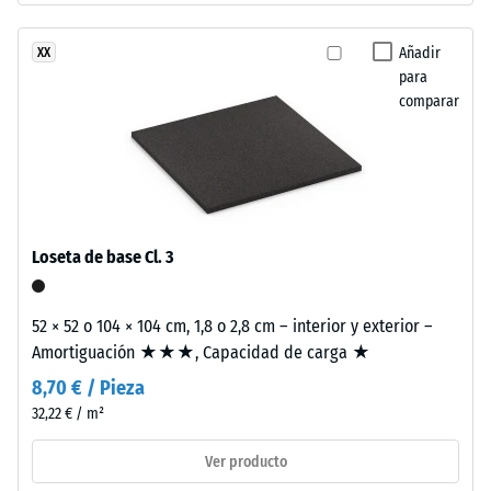
escala 2 =
sigla
Conductividad
ELT
Añadir
XX
térmica aprox.
corresponde
para
0,12 W/(m·K)
comparar
a
Resistencia
"End
of
a
Life
la
Tyres"
compresión
y
Loseta de base Cl. 3
designa
-
el
Valor
material
52 × 52 o 104 × 104 cm, 1,8 o 2,8 cm – interior y exterior –
de
procedente
Amortiguación ★★★, Capacidad de carga ★
del
escala
8,70 € / Pieza
reciclaje
5
32,22 € / m²
de
=
neumáticos
Ver producto
usados.
aprox.