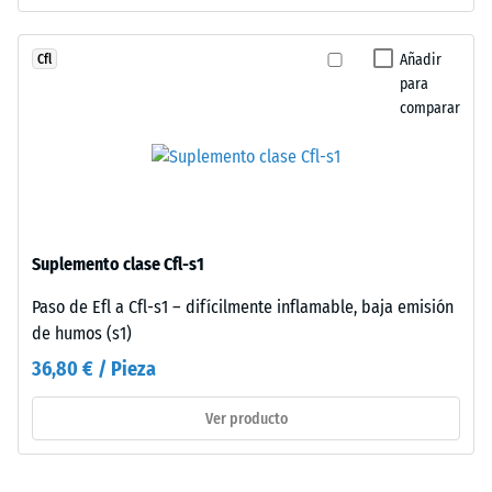
conecta
profundidad
sin
de
limitaciones.
Añadir
Cfl
indentación
Los
para
reducida
comparar
bordes
indica
en
una
ángulo
alta
recto
resistencia
sin
a
bisel
la
Suplemento clase Cfl-s1
generan
compresión,
junta
Paso de Efl a Cfl-s1 – difícilmente inflamable, baja emisión
mientras
capilar
de humos (s1)
que
imperceptible
una
36,80 € / Pieza
que
mayor
caracteriza
indica
Ver producto
continuidad
una
visual.
menor
La