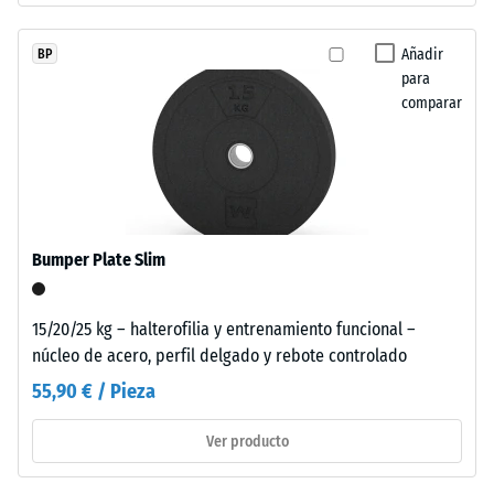
El
0
EPDM
Añadir
BP
mm
es
para
un
de
comparar
caucho
abolladura
sintético
residual
exento
de
después
sustancias
de
nocivas.
Bumper Plate Slim
24
El
aglutinante
horas
utilizado
15/20/25 kg – halterofilia y entrenamiento funcional –
de
es
núcleo de acero, perfil delgado y rebote controlado
descarga
poliuretano.
55,90 € / Pieza
Las
(BS
partículas
Ver producto
7188)
de
EPDM