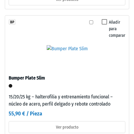
Instalación
–
/ 5
Procesado
Añadir
BP
para
–
comparar
Montaje
La
resistencia
a
la
Bumper Plate Slim
compresión
de
Estas
un
15/20/25 kg – halterofilia y entrenamiento funcional –
losetas
material
núcleo de acero, perfil delgado y rebote controlado
adoptan
describe
formato
55,90 € / Pieza
su
mayor
capacidad
con
Ver producto
para
dentado