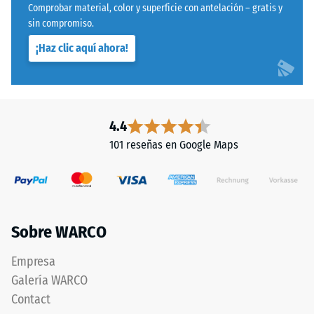
sin
Comprobar material, color y superficie con antelación – gratis y
mediante
estructura
sin compromiso.
el
impresa.
¡Haz clic aquí ahora!
método
El
de
producto
ensayo
descansa
especificado
en
en
su
4.4
la
totalidad
101 reseñas en Google Maps
norma
sobre
BS
el
7188:1998.
soporte.
Un
Esta
cuerpo
ejecución
Sobre WARCO
de
no
prueba
incluye
Empresa
con
drenaje
Galería WARCO
una
integrado
Contact
superficie
–