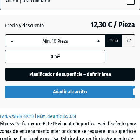
Añadir para comparar
(active)
Antracita
x
20
mm
12,30 € / Pieza
Precio y descuento
Amarillo
La dimensión
ligeramente
- 3,30 €
-
+
Pieza
m²
seleccionada,
moteado
enmarcada
0
m²
en azul, se
utiliza para
Azul
el cálculo de
Planificador de superficie – definir área
ligeramente
- 3,30 €
necesidades
moteado
(salvo que se
Añadir al carrito
indique lo
contrario en
Gris
los datos del
ligeramente
+ 32,00 €
EAN:
producto).
4251469337510
| Núm. de artículo:
3751
moteado
Fitness Performance Elite Pavimento Deportivo está diseñado para
50
zonas de entrenamiento interior donde se requiere una superficie
x
continua, funcional y precisa. Fabricado a partir de granulado de