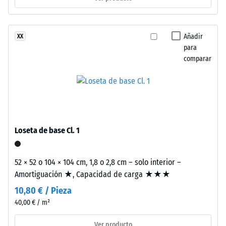
escala 3 =
y
Conductividad
hace
térmica aprox.
referencia
Añadir
XX
0,11 W/(m·K)
al
para
Resistencia
comparar
reciclaje
de
a
neumáticos
la
usados.
compresión
La
composición
-
Loseta de base Cl. 1
genera
Valor
una
de
superficie
52 × 52 o 104 × 104 cm, 1,8 o 2,8 cm – solo interior –
fina,
escala
Amortiguación ★, Capacidad de carga ★★★
uniforme
5
10,80 € / Pieza
y
40,00 € / m²
=
compacta.
En
aprox.
Ver producto