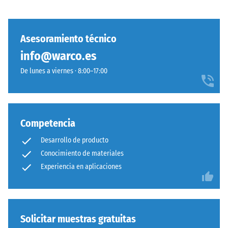
los
unión.
muebles,
las
Asesoramiento técnico
Estructura
macetas
de
info@warco.es
con
la
ruedas
De lunes a viernes · 8:00–17:00
cara
o
inferior
las
bases
de
Competencia
distintos
Desarrollo de producto
dispositivos.
La
Conocimiento de materiales
La
resistencia
Experiencia en aplicaciones
cara
a
inferior
la
es
compresión
completamente
se
plana,
Solicitar muestras gratuitas
determina