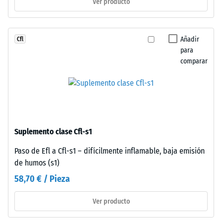
Ver producto
resistencia
conexión
a
mecánica
cargas
pura
puntuales.
Añadir
Cfl
asegura
Estas
para
estabilidad
comparar
cargas
visual
pueden
con
generarse,
patrón
por
ordenado,
ejemplo,
prescindiendo
por
de
Suplemento clase Cfl-s1
los
pegado.
zapatos
Simplicidad
Paso de Efl a Cfl-s1 – difícilmente inflamable, baja emisión
de
constructiva
de humos (s1)
tacón
sin
58,70 € / Pieza
alto,
comprometer
las
solidez
Ver producto
patas
de
de
la