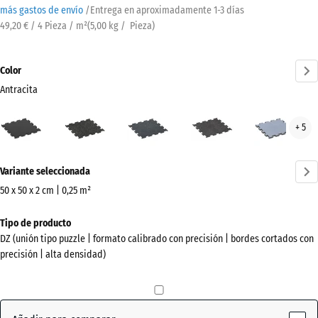
más gastos de envío
/
Entrega en aproximadamente
1-3 días
49,20 € / 4 Pieza / m²
(
5,00
kg
/ Pieza)
Color
Antracita
Antracita
Amarillo
Azul
Gris
Gris
+ 5
(active)
ligeramente
ligeramente
ligeramente
nieb
moteado
moteado
moteado
¿Más
Variante seleccionada
información
sobre
50 x 50 x 2 cm | 0,25 m²
los
Dimensiones
Tipo de producto
colores?
para
DZ (unión tipo puzzle | formato calibrado con precisión | bordes cortados con
el
Mostrar
precisión | alta densidad)
envío
paleta
530
de
x
colores
530