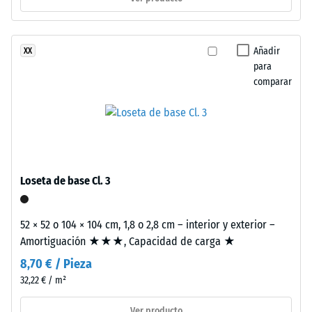
los
0
productos
mm
negros
Añadir
XX
o
de
para
antracita
abolladura
comparar
se
residual
utiliza
aglutinante
después
incoloro,
de
mientras
24
que
Loseta de base Cl. 3
los
horas
acabados
de
de
52 × 52 o 104 × 104 cm, 1,8 o 2,8 cm – interior y exterior –
descarga
color
Amortiguación ★★★, Capacidad de carga ★
incorporan
(BS
8,70 € / Pieza
aglutinante
32,22 € / m²
7188)
pigmentado.
Ver producto