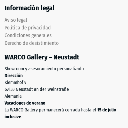
de
si
Información legal
100
es
mm²
necesaria
Aviso legal
(equivalente
la
Política de privacidad
a
evacuación
Condiciones generales
1
de
cm²)
Derecho de desistimiento
agua,
se
debe
WARCO Gallery – Neustadt
presiona
asegurarse
contra
mediante
Showroom y asesoramiento personalizado
una
medidas
Dirección
muestra
constructivas
Klemmhof 9
de
apropiadas.
67433 Neustadt an der Weinstraße
material
La
Alemania
con
colocación
Vacaciones de verano
una
se
La WARCO Gallery permanecerá cerrada hasta el
15 de julio
fuerza
realiza
inclusive
.
de
sobre
1000
un