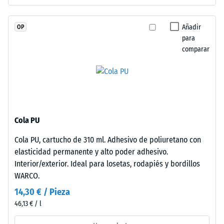
junta
profundidad
capilar
de
imperceptible
Añadir
OP
indentación
que
para
reducida
comparar
caracteriza
indica
continuidad
una
visual.
alta
La
resistencia
superficie
a
mantiene
la
Cola PU
aspecto
compresión,
homogéneo
Cola PU, cartucho de 310 ml. Adhesivo de poliuretano con
mientras
típico
elasticidad permanente y alto poder adhesivo.
que
del
Interior/exterior. Ideal para losetas, rodapiés y bordillos
una
caucho
WARCO.
mayor
de
indica
14,30 € / Pieza
grano
una
46,13 € / l
fino.
menor
La