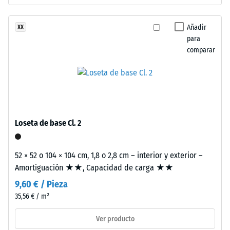
resistir
puzzle
cargas
en
Añadir
XX
localizadas.
bordes
para
Indica
de
comparar
en
contacto.
qué
Cada
medida
lado
el
conecta
material
sin
se
limitaciones.
Loseta de base Cl. 2
deforma
Los
cuando
bordes
se
52 × 52 o 104 × 104 cm, 1,8 o 2,8 cm – interior y exterior –
en
le
Amortiguación ★★, Capacidad de carga ★★
ángulo
aplica
recto
9,60 € / Pieza
una
sin
35,56 € / m²
fuerza
bisel
determinada.
Ver producto
generan
Una