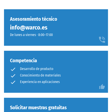
los
fino.
muebles,
La
las
conexión
Asesoramiento técnico
macetas
mecánica
info@warco.es
con
pura
ruedas
De lunes a viernes · 8:00–17:00
asegura
o
estabilidad
las
visual
bases
con
de
patrón
Competencia
distintos
ordenado,
Desarrollo de producto
dispositivos.
prescindiendo
La
Conocimiento de materiales
de
resistencia
Experiencia en aplicaciones
pegado.
a
Simplicidad
la
constructiva
compresión
sin
se
Solicitar muestras gratuitas
comprometer
determina