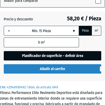
Añadir para comparar
Rojo
x
(active)
Mineral
20
mm
58,20 € / Pieza
Precio y descuento
La dimensión
Amarillo
-
+
Pieza
m²
seleccionada,
ligeramente
- 49,20 €
enmarcada
moteado
0
m²
en azul, se
utiliza para
el cálculo de
Planificador de superficie – definir área
Antracita
- 12,00 €
necesidades
(salvo que se
Añadir al carrito
indique lo
Azul
contrario en
ligeramente
- 49,20 €
los datos del
moteado
EAN:
producto).
4251469361492
| Núm. de artículo:
6149
Fitness Performance Elite Pavimento Deportivo está diseñado para
100
zonas de entrenamiento interior donde se requiere una superficie
Gris
x
continua, funcional y precisa. Fabricado a partir de granulado de