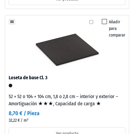
of
0
Life
mm
Tyres”
Añadir
XX
y
de
para
hace
abolladura
comparar
referencia
residual
al
reciclaje
después
de
de
neumáticos
24
usados.
Loseta de base Cl. 3
La
horas
composición
de
genera
52 × 52 o 104 × 104 cm, 1,8 o 2,8 cm – interior y exterior –
descarga
una
Amortiguación ★★★, Capacidad de carga ★
superficie
(BS
8,70 € / Pieza
fina,
32,22 € / m²
7188)
uniforme
y
Ver producto