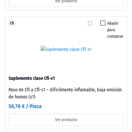
Ver producto
resistencia
bisel
a
generan
cargas
junta
puntuales.
Añadir
Cfl
capilar
Estas
para
imperceptible
comparar
cargas
que
pueden
caracteriza
generarse,
continuidad
por
visual.
ejemplo,
La
por
superficie
Suplemento clase Cfl-s1
los
mantiene
zapatos
aspecto
Paso de Efl a Cfl-s1 – difícilmente inflamable, baja emisión
de
homogéneo
de humos (s1)
tacón
típico
58,70 € / Pieza
alto,
del
las
caucho
Ver producto
patas
de
de
grano