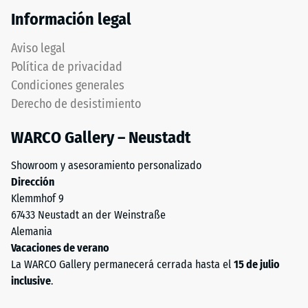
de
completamente
Información legal
100
plana,
mm²
sin
Aviso legal
(equivalente
estructura
Política de privacidad
a
impresa.
Condiciones generales
1
El
cm²)
Derecho de desistimiento
producto
se
descansa
WARCO Gallery – Neustadt
presiona
en
contra
su
Showroom y asesoramiento personalizado
una
totalidad
Dirección
muestra
sobre
Klemmhof 9
de
el
67433 Neustadt an der Weinstraße
material
soporte.
Alemania
con
Esta
Vacaciones de verano
una
ejecución
La WARCO Gallery permanecerá cerrada hasta el
15 de julio
fuerza
no
inclusive
.
de
incluye
1000
drenaje