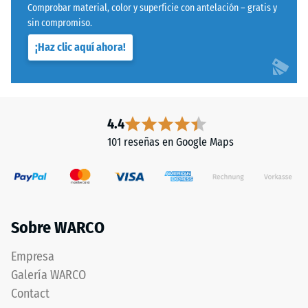
solidez
Comprobar material, color y superficie con antelación – gratis y
mediante
de
sin compromiso.
el
la
¡Haz clic aquí ahora!
método
unión.
de
ensayo
Estructura
especificado
de
en
4.4
la
la
101 reseñas en Google Maps
cara
norma
inferior
BS
7188:1998.
Un
cuerpo
Sobre WARCO
de
prueba
La
Empresa
con
cara
Galería WARCO
una
inferior
Contact
superficie
es