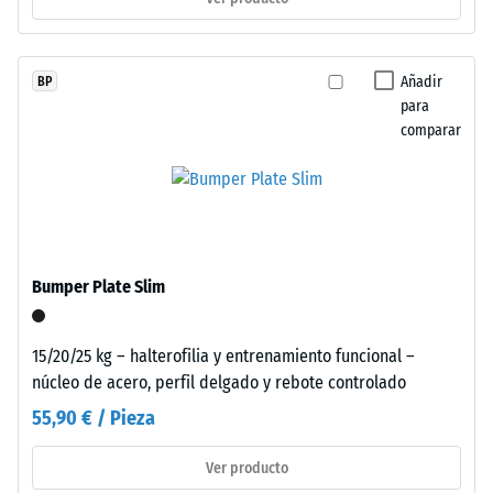
compacta.
En
los
/ 5
Añadir
BP
productos
para
negros
comparar
o
antracita
La
se
resistencia
utiliza
a
aglutinante
la
incoloro,
Bumper Plate Slim
compresión
mientras
de
que
un
15/20/25 kg – halterofilia y entrenamiento funcional –
los
material
núcleo de acero, perfil delgado y rebote controlado
acabados
describe
de
55,90 € / Pieza
su
color
capacidad
incorporan
Ver producto
para
aglutinante