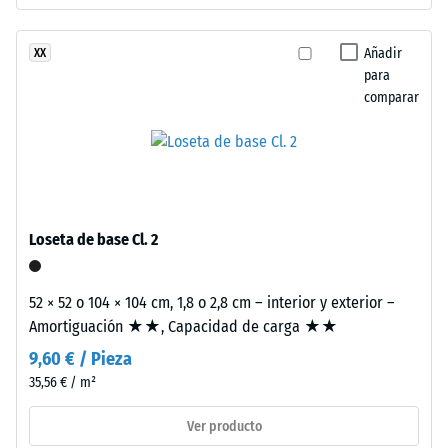
resistir
pigmentado.
cargas
Añadir
XX
localizadas.
para
Instalación
Indica
comparar
–
en
Procesado
qué
–
medida
Montaje
el
material
se
Loseta de base Cl. 2
deforma
cuando
se
52 × 52 o 104 × 104 cm, 1,8 o 2,8 cm – interior y exterior –
le
Amortiguación ★★, Capacidad de carga ★★
aplica
Estas
9,60 € / Pieza
una
losetas
35,56 € / m²
fuerza
adoptan
determinada.
Ver producto
formato
Una