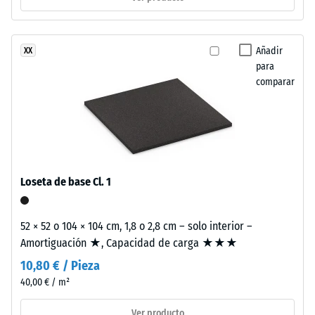
escala 3 =
reciclados
Conductividad
(ELT),
térmica aprox.
limpiado
Añadir
XX
0,11 W/(m·K)
y
para
Resistencia
comparar
clasificado
en
a
granulometría
la
fina,
compresión
unido
con
-
Loseta de base Cl. 1
aglutinante
Valor
de
de
poliuretano.
52 × 52 o 104 × 104 cm, 1,8 o 2,8 cm – solo interior –
La
escala
Amortiguación ★, Capacidad de carga ★★★
sigla
5
10,80 € / Pieza
ELT
40,00 € / m²
=
significa
“End
aprox.
Ver producto