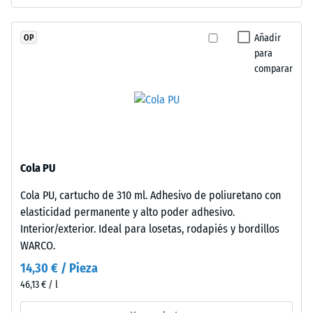
mayor
profundidad
con
de
dentado
Añadir
OP
indentación
puzzle
para
reducida
comparar
en
indica
bordes
una
de
alta
contacto.
resistencia
Cada
a
lado
la
Cola PU
conecta
compresión,
sin
Cola PU, cartucho de 310 ml. Adhesivo de poliuretano con
mientras
limitaciones.
elasticidad permanente y alto poder adhesivo.
que
Los
Interior/exterior. Ideal para losetas, rodapiés y bordillos
una
bordes
WARCO.
mayor
en
indica
14,30 € / Pieza
ángulo
una
46,13 € / l
recto
menor
sin