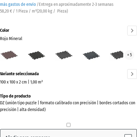
más gastos de envío
/
Entrega en aproximadamente
2-3 semanas
58,20 € / 1 Pieza / m²
(
20,00
kg
/ Pieza)
Color
Rojo Mineral
Rojo
Amarillo
Antracita
Azul
Gris
+ 5
Mineral
ligeramente
ligeramente
lige
(active)
moteado
moteado
mot
¿Más
Variante seleccionada
información
sobre
100 x 100 x 2 cm | 1,00 m²
los
Dimensiones
Tipo de producto
colores?
para
DZ (unión tipo puzzle | formato calibrado con precisión | bordes cortados con
el
Mostrar
precisión | alta densidad)
envío
paleta
1060
de
x
colores
1060