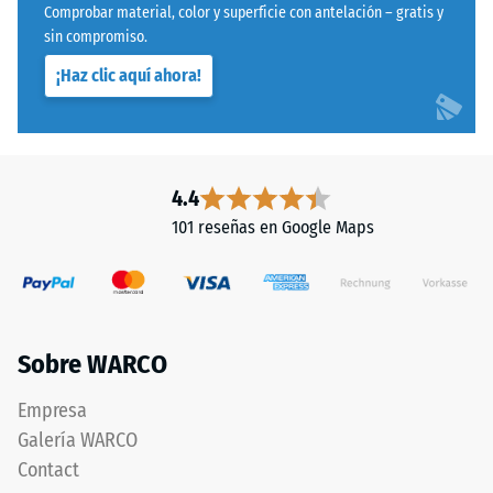
solidez
Comprobar material, color y superficie con antelación – gratis y
mediante
de
sin compromiso.
el
la
¡Haz clic aquí ahora!
método
unión.
de
ensayo
Estructura
especificado
de
en
4.4
la
la
101 reseñas en Google Maps
cara
norma
inferior
BS
7188:1998.
Un
cuerpo
Sobre WARCO
de
prueba
La
Empresa
con
cara
Galería WARCO
una
inferior
Contact
superficie
es