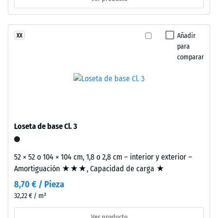
of
0
Life
mm
Tyres”
Añadir
XX
y
de
para
hace
abolladura
comparar
referencia
residual
al
reciclaje
después
de
de
neumáticos
24
usados.
Loseta de base Cl. 3
La
horas
composición
de
genera
52 × 52 o 104 × 104 cm, 1,8 o 2,8 cm – interior y exterior –
descarga
una
Amortiguación ★★★, Capacidad de carga ★
superficie
(BS
8,70 € / Pieza
fina,
32,22 € / m²
7188)
uniforme
y
Ver producto