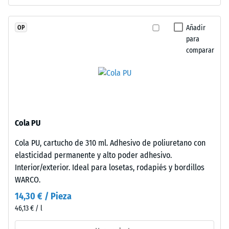
mayor
profundidad
con
de
dentado
Añadir
OP
indentación
puzzle
para
reducida
comparar
en
indica
bordes
una
de
alta
contacto.
resistencia
Cada
a
lado
la
Cola PU
conecta
compresión,
sin
Cola PU, cartucho de 310 ml. Adhesivo de poliuretano con
mientras
limitaciones.
elasticidad permanente y alto poder adhesivo.
que
Los
Interior/exterior. Ideal para losetas, rodapiés y bordillos
una
bordes
WARCO.
mayor
en
indica
14,30 € / Pieza
ángulo
una
46,13 € / l
recto
menor
sin