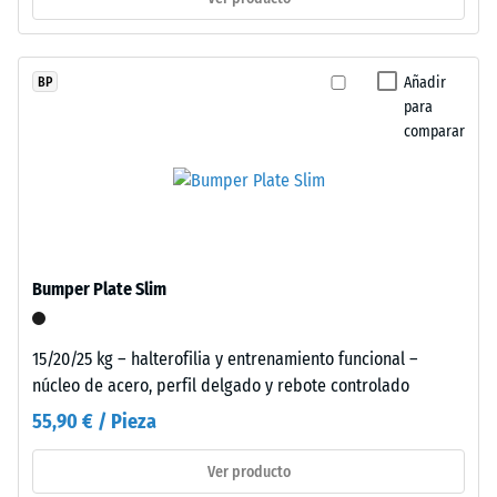
compacta.
En
los
/ 5
Añadir
BP
productos
para
negros
comparar
o
antracita
La
se
resistencia
utiliza
a
aglutinante
la
incoloro,
Bumper Plate Slim
compresión
mientras
de
que
un
15/20/25 kg – halterofilia y entrenamiento funcional –
los
material
núcleo de acero, perfil delgado y rebote controlado
acabados
describe
de
55,90 € / Pieza
su
color
capacidad
incorporan
Ver producto
para
aglutinante