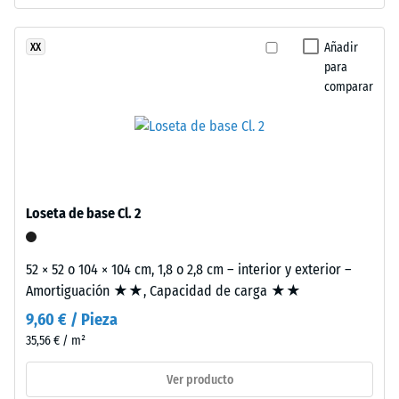
resistir
pigmentado.
cargas
Añadir
XX
localizadas.
para
Instalación
Indica
comparar
–
en
Procesado
qué
–
medida
Montaje
el
material
se
Loseta de base Cl. 2
deforma
cuando
se
52 × 52 o 104 × 104 cm, 1,8 o 2,8 cm – interior y exterior –
le
Amortiguación ★★, Capacidad de carga ★★
aplica
Estas
9,60 € / Pieza
una
losetas
35,56 € / m²
fuerza
adoptan
determinada.
Ver producto
formato
Una