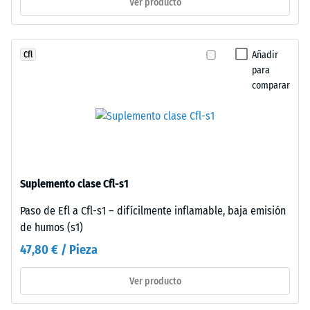
Ver producto
resistencia
bisel
a
generan
cargas
junta
puntuales.
Añadir
Cfl
capilar
Estas
para
imperceptible
comparar
cargas
que
pueden
caracteriza
generarse,
continuidad
por
visual.
ejemplo,
La
por
superficie
Suplemento clase Cfl-s1
los
mantiene
zapatos
aspecto
Paso de Efl a Cfl-s1 – difícilmente inflamable, baja emisión
de
homogéneo
de humos (s1)
tacón
típico
47,80 € / Pieza
alto,
del
las
caucho
Ver producto
patas
de
de
grano