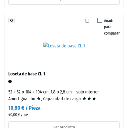
escala 2 =
reciclados
Conductividad
(ELT),
térmica aprox.
limpiado
Añadir
XX
0,12 W/(m·K)
y
para
Resistencia
comparar
clasificado
en
a
granulometría
la
fina,
compresión
unido
con
-
Loseta de base Cl. 1
aglutinante
Valor
de
de
poliuretano.
52 × 52 o 104 × 104 cm, 1,8 o 2,8 cm – solo interior –
La
escala
Amortiguación ★, Capacidad de carga ★★★
sigla
5
10,80 € / Pieza
ELT
40,00 € / m²
=
significa
“End
aprox.
Ver producto