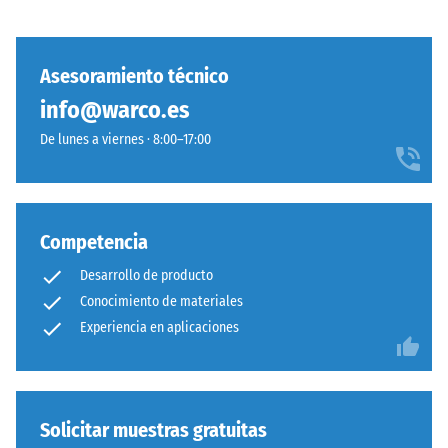
los
fino.
muebles,
La
las
conexión
Asesoramiento técnico
macetas
mecánica
info@warco.es
con
pura
ruedas
De lunes a viernes · 8:00–17:00
asegura
o
estabilidad
las
visual
bases
con
de
patrón
Competencia
distintos
ordenado,
Desarrollo de producto
dispositivos.
prescindiendo
La
Conocimiento de materiales
de
resistencia
Experiencia en aplicaciones
pegado.
a
Simplicidad
la
constructiva
compresión
sin
se
Solicitar muestras gratuitas
comprometer
determina