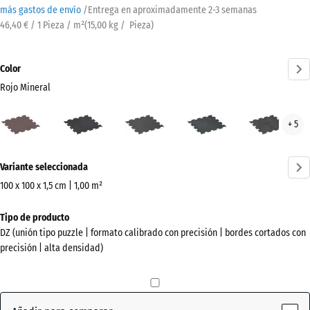
más gastos de envío
/
Entrega en aproximadamente
2-3 semanas
46,40 € / 1 Pieza / m²
(
15,00
kg
/ Pieza)
Color
Rojo Mineral
Rojo
Amarillo
Antracita
Azul
Gris
+ 5
Mineral
ligeramente
ligeramente
lige
(active)
moteado
moteado
mot
¿Más
Variante seleccionada
información
sobre
100 x 100 x 1,5 cm | 1,00 m²
los
Dimensiones
Tipo de producto
colores?
para
DZ (unión tipo puzzle | formato calibrado con precisión | bordes cortados con
el
Mostrar
precisión | alta densidad)
envío
paleta
1060
de
x
colores
1060