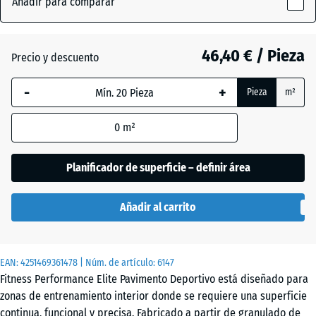
Añadir para comparar
Rojo
x
(active)
Mineral
15
mm
46,40 € / Pieza
Precio y descuento
La dimensión
Amarillo
-
+
Pieza
m²
seleccionada,
ligeramente
- 2,10 €
enmarcada
moteado
0
m²
en azul, se
utiliza para
el cálculo de
Planificador de superficie – definir área
Antracita
- 9,00 €
necesidades
(salvo que se
Añadir al carrito
indique lo
Azul
contrario en
ligeramente
- 2,10 €
los datos del
moteado
EAN:
producto).
4251469361478
| Núm. de artículo:
6147
Fitness Performance Elite Pavimento Deportivo está diseñado para
100
zonas de entrenamiento interior donde se requiere una superficie
Gris
x
continua, funcional y precisa. Fabricado a partir de granulado de