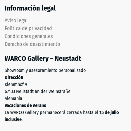
de
completamente
Información legal
100
plana,
mm²
sin
Aviso legal
(equivalente
estructura
Política de privacidad
a
impresa.
Condiciones generales
1
El
cm²)
Derecho de desistimiento
producto
se
descansa
WARCO Gallery – Neustadt
presiona
en
contra
su
Showroom y asesoramiento personalizado
una
totalidad
Dirección
muestra
sobre
Klemmhof 9
de
el
67433 Neustadt an der Weinstraße
material
soporte.
Alemania
con
Esta
Vacaciones de verano
una
ejecución
La WARCO Gallery permanecerá cerrada hasta el
15 de julio
fuerza
no
inclusive
.
de
incluye
1000
drenaje