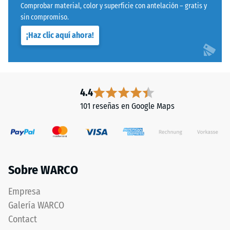
Comprobar material, color y superficie con antelación – gratis y
Estructura
mediante
sin compromiso.
de
el
la
¡Haz clic aquí ahora!
método
cara
de
inferior
ensayo
especificado
en
La
4.4
la
cara
101 reseñas en Google Maps
norma
inferior
BS
es
7188:1998.
completamente
Un
plana,
cuerpo
sin
Sobre WARCO
de
estructura
prueba
impresa.
Empresa
con
El
Galería WARCO
una
producto
Contact
superficie
descansa