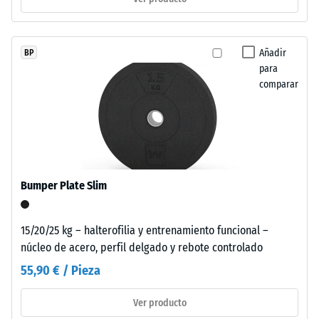
compacta.
En
los
/ 5
Añadir
BP
productos
para
negros
comparar
o
antracita
La
se
resistencia
utiliza
a
aglutinante
la
incoloro,
Bumper Plate Slim
compresión
mientras
de
que
un
15/20/25 kg – halterofilia y entrenamiento funcional –
los
material
núcleo de acero, perfil delgado y rebote controlado
acabados
describe
de
55,90 € / Pieza
su
color
capacidad
incorporan
Ver producto
para
aglutinante