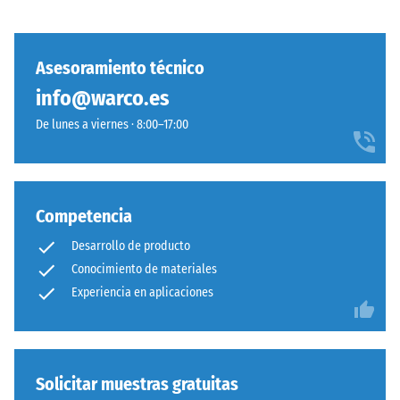
los
asegura
muebles,
estabilidad
las
visual
Asesoramiento técnico
macetas
con
info@warco.es
con
patrón
ruedas
De lunes a viernes · 8:00–17:00
ordenado,
o
prescindiendo
las
de
bases
pegado.
de
Simplicidad
Competencia
distintos
constructiva
Desarrollo de producto
dispositivos.
sin
La
Conocimiento de materiales
comprometer
resistencia
Experiencia en aplicaciones
solidez
a
de
la
la
compresión
unión.
se
Solicitar muestras gratuitas
determina