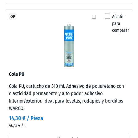
bordes
profundidad
de
de
contacto.
Añadir
OP
indentación
Cada
para
reducida
comparar
lado
indica
conecta
una
sin
alta
limitaciones.
resistencia
Los
a
bordes
la
Cola PU
en
compresión,
ángulo
Cola PU, cartucho de 310 ml. Adhesivo de poliuretano con
mientras
recto
elasticidad permanente y alto poder adhesivo.
que
sin
Interior/exterior. Ideal para losetas, rodapiés y bordillos
una
bisel
WARCO.
mayor
generan
indica
14,30 € / Pieza
junta
una
46,13 € / l
capilar
menor
imperceptible