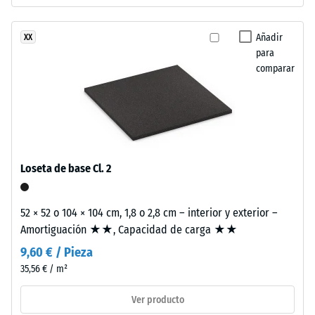
resistir
pigmentado.
cargas
Añadir
XX
localizadas.
para
Instalación
Indica
comparar
–
en
Procesado
qué
–
medida
Montaje
el
material
se
Estas
Loseta de base Cl. 2
deforma
losetas
cuando
adoptan
se
52 × 52 o 104 × 104 cm, 1,8 o 2,8 cm – interior y exterior –
formato
le
Amortiguación ★★, Capacidad de carga ★★
mayor
aplica
con
9,60 € / Pieza
una
dentado
35,56 € / m²
fuerza
puzzle
determinada.
Ver producto
en
Una