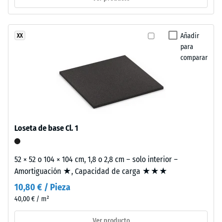
escala 2 =
reciclados
Conductividad
(ELT),
térmica aprox.
limpiado
Añadir
XX
0,12 W/(m·K)
y
para
Resistencia
comparar
clasificado
en
a
granulometría
la
fina,
compresión
unido
con
-
Loseta de base Cl. 1
aglutinante
Valor
de
de
poliuretano.
52 × 52 o 104 × 104 cm, 1,8 o 2,8 cm – solo interior –
La
escala
Amortiguación ★, Capacidad de carga ★★★
sigla
5
10,80 € / Pieza
ELT
40,00 € / m²
=
significa
“End
aprox.
Ver producto