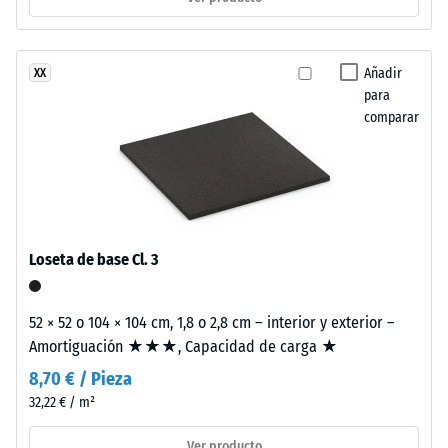
of
0
Life
mm
Tyres”
Añadir
XX
y
de
para
hace
abolladura
comparar
referencia
residual
al
reciclaje
después
de
de
neumáticos
24
usados.
Loseta de base Cl. 3
La
horas
composición
de
genera
52 × 52 o 104 × 104 cm, 1,8 o 2,8 cm – interior y exterior –
descarga
una
Amortiguación ★★★, Capacidad de carga ★
superficie
(BS
8,70 € / Pieza
fina,
32,22 € / m²
7188)
uniforme
y
Ver producto