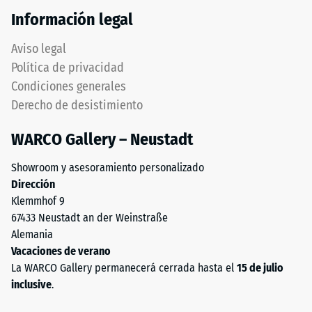
de
en
Información legal
100
su
mm²
totalidad
Aviso legal
(equivalente
sobre
Política de privacidad
a
el
Condiciones generales
1
soporte.
cm²)
Derecho de desistimiento
Esta
se
ejecución
WARCO Gallery – Neustadt
presiona
no
contra
incluye
Showroom y asesoramiento personalizado
una
drenaje
Dirección
muestra
integrado
Klemmhof 9
de
–
67433 Neustadt an der Weinstraße
material
si
Alemania
con
es
Vacaciones de verano
una
necesaria
La WARCO Gallery permanecerá cerrada hasta el
15 de julio
fuerza
la
inclusive
.
de
evacuación
1000
de