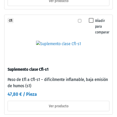
Ver producto
resistencia
La
a
conexión
cargas
mecánica
puntuales.
Añadir
Cfl
pura
Estas
para
asegura
comparar
cargas
estabilidad
pueden
visual
generarse,
con
por
patrón
ejemplo,
ordenado,
por
prescindiendo
Suplemento clase Cfl-s1
los
de
zapatos
pegado.
Paso de Efl a Cfl-s1 – difícilmente inflamable, baja emisión
de
Simplicidad
de humos (s1)
tacón
constructiva
47,80 € / Pieza
alto,
sin
las
comprometer
Ver producto
patas
solidez
de
de