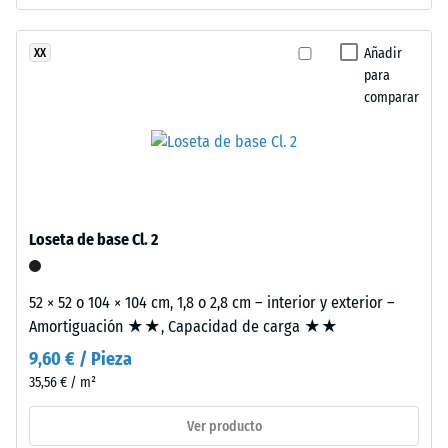
resistir
dentado
cargas
puzzle
Añadir
XX
localizadas.
en
para
Indica
bordes
comparar
en
de
qué
contacto.
medida
Cada
el
lado
material
conecta
se
sin
Loseta de base Cl. 2
deforma
limitaciones.
cuando
Los
se
52 × 52 o 104 × 104 cm, 1,8 o 2,8 cm – interior y exterior –
bordes
le
Amortiguación ★★, Capacidad de carga ★★
en
aplica
ángulo
9,60 € / Pieza
una
recto
35,56 € / m²
fuerza
sin
determinada.
Ver producto
bisel
Una