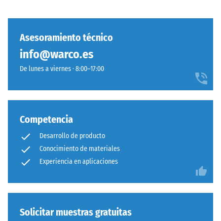
los
la
muebles,
unión.
las
Asesoramiento técnico
macetas
Estructura
info@warco.es
con
de
ruedas
De lunes a viernes · 8:00–17:00
la
o
cara
las
inferior
bases
de
Competencia
distintos
Desarrollo de producto
dispositivos.
La
Conocimiento de materiales
resistencia
Experiencia en aplicaciones
La
a
cara
la
inferior
compresión
es
se
completamente
Solicitar muestras gratuitas
determina