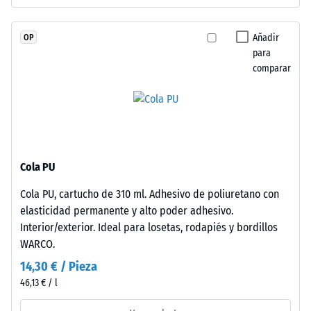
generan
profundidad
junta
de
capilar
Añadir
OP
indentación
imperceptible
para
reducida
comparar
que
indica
caracteriza
una
continuidad
alta
visual.
resistencia
La
a
superficie
la
Cola PU
mantiene
compresión,
aspecto
Cola PU, cartucho de 310 ml. Adhesivo de poliuretano con
mientras
homogéneo
elasticidad permanente y alto poder adhesivo.
que
típico
Interior/exterior. Ideal para losetas, rodapiés y bordillos
una
del
WARCO.
mayor
caucho
indica
14,30 € / Pieza
de
una
46,13 € / l
grano
menor
fino.