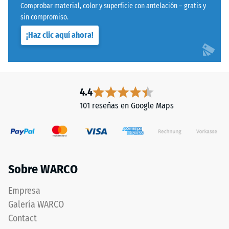
plana,
Comprobar material, color y superficie con antelación – gratis y
mediante
sin
sin compromiso.
el
estructura
¡Haz clic aquí ahora!
método
impresa.
de
El
ensayo
producto
especificado
descansa
en
en
4.4
la
su
101 reseñas en Google Maps
norma
totalidad
BS
sobre
7188:1998.
el
Un
soporte.
cuerpo
Esta
Sobre WARCO
de
ejecución
prueba
no
Empresa
con
incluye
Galería WARCO
una
drenaje
Contact
superficie
integrado