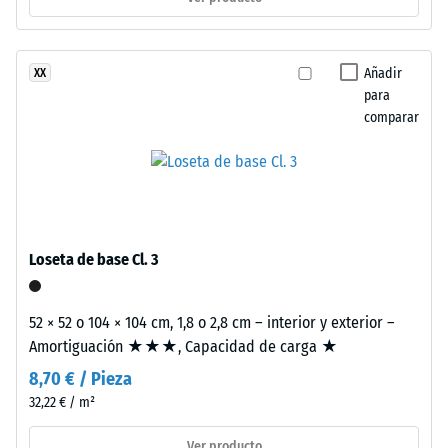
En
0
los
mm
productos
Añadir
XX
negros
de
para
o
abolladura
comparar
antracita
residual
se
utiliza
después
aglutinante
de
incoloro,
24
mientras
Loseta de base Cl. 3
que
horas
los
de
acabados
52 × 52 o 104 × 104 cm, 1,8 o 2,8 cm – interior y exterior –
descarga
de
Amortiguación ★★★, Capacidad de carga ★
color
(BS
8,70 € / Pieza
incorporan
32,22 € / m²
7188)
aglutinante
pigmentado.
Ver producto