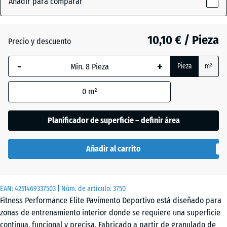
Añadir para comparar
x
(active)
Antracita
15
mm
10,10 € / Pieza
Precio y descuento
La dimensión
Amarillo
-
+
Pieza
m²
seleccionada,
ligeramente
+ 1,70 €
enmarcada
moteado
0
m²
en azul, se
utiliza para
el cálculo de
Azul
Planificador de superficie – definir área
necesidades
ligeramente
+ 1,70 €
(salvo que se
moteado
Añadir al carrito
indique lo
contrario en
los datos del
Gris
EAN:
producto).
4251469337503
| Núm. de artículo:
3750
ligeramente
+ 1,70 €
Fitness Performance Elite Pavimento Deportivo está diseñado para
moteado
50
zonas de entrenamiento interior donde se requiere una superficie
x
continua, funcional y precisa. Fabricado a partir de granulado de