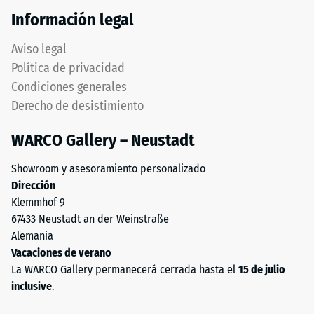
de
–
Información legal
100
si
mm²
es
Aviso legal
(equivalente
necesaria
Política de privacidad
a
la
Condiciones generales
1
evacuación
cm²)
Derecho de desistimiento
de
se
agua,
WARCO Gallery – Neustadt
presiona
debe
contra
asegurarse
Showroom y asesoramiento personalizado
una
mediante
Dirección
muestra
medidas
Klemmhof 9
de
constructivas
67433 Neustadt an der Weinstraße
material
apropiadas.
Alemania
con
La
Vacaciones de verano
una
colocación
La WARCO Gallery permanecerá cerrada hasta el
15 de julio
fuerza
se
inclusive
.
de
realiza
1000
sobre