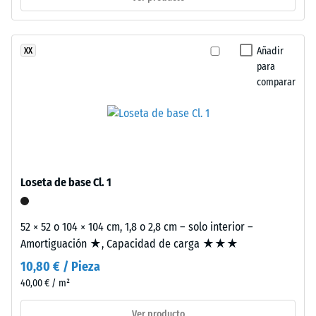
escala 2 =
Tyres”
Conductividad
y
térmica aprox.
hace
Añadir
XX
0,12 W/(m·K)
referencia
para
Resistencia
comparar
al
reciclaje
a
de
la
neumáticos
compresión
usados.
La
-
Loseta de base Cl. 1
composición
Valor
genera
de
una
52 × 52 o 104 × 104 cm, 1,8 o 2,8 cm – solo interior –
superficie
escala
Amortiguación ★, Capacidad de carga ★★★
fina,
5
10,80 € / Pieza
uniforme
40,00 € / m²
=
y
compacta.
aprox.
Ver producto