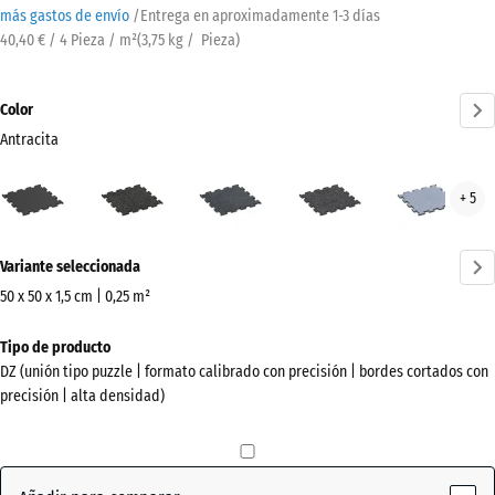
más gastos de envío
/
Entrega en aproximadamente
1-3 días
40,40 € / 4 Pieza / m²
(
3,75
kg
/ Pieza)
Color
Antracita
Antracita
Amarillo
Azul
Gris
Gris
+ 5
(active)
ligeramente
ligeramente
ligeramente
nieb
moteado
moteado
moteado
¿Más
Variante seleccionada
información
sobre
50 x 50 x 1,5 cm | 0,25 m²
los
Dimensiones
Tipo de producto
colores?
para
DZ (unión tipo puzzle | formato calibrado con precisión | bordes cortados con
el
Mostrar
precisión | alta densidad)
envío
paleta
530
de
x
colores
530