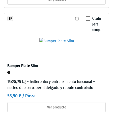
Instalación
/ 5
–
Añadir
BP
para
Procesado
comparar
–
Montaje
La
resistencia
a
la
Bumper Plate Slim
compresión
de
un
15/20/25 kg – halterofilia y entrenamiento funcional –
Estas
material
núcleo de acero, perfil delgado y rebote controlado
losetas
describe
adoptan
55,90 € / Pieza
su
formato
capacidad
mayor
Ver producto
para
con