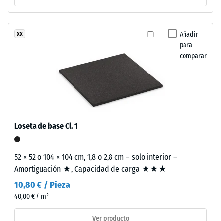
-
frente
valor
a
de
los
Añadir
XX
rayos
para
escala
UV.
comparar
2
La
=
superficie
presenta
de
una
780
estructura
a
de
Loseta de base Cl. 1
poros
840
abiertos.
kg/m³
52 × 52 o 104 × 104 cm, 1,8 o 2,8 cm – solo interior –
La
Amortiguación ★, Capacidad de carga ★★★
capa
10,80 € / Pieza
base
está
40,00 € / m²
formada
/ 5
Ver producto
por