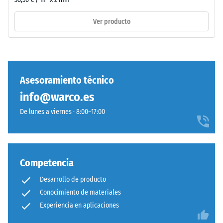
poliuretano
incluyendo
estándar.
Ver producto
todos
La
los
sigla
poros,
ELT
cavidades
corresponde
e
a
Asesoramiento técnico
inclusiones
"End
de
info@warco.es
of
aire.
Life
De lunes a viernes · 8:00–17:00
En
Tyres".
los
La
productos
capa
de
base
Competencia
WARCO,
se
este
Desarrollo de producto
prensa
valor
Conocimiento de materiales
con
suele
Experiencia en aplicaciones
densidad
estar
estándar.