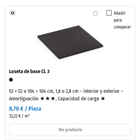
ha
al
de golpes,
seleccionado
vibraciones y
césped
Añadir
XX
ningún
ruido de
para
cuidado
producto
impacto –
comparar
de
Valor de
para
parques
escala 2 =
la
y
amortiguación
comparación.
superficies
confortable
deportivas.
Clase de
Loseta de base Cl. 3
resistencia al
Material
deslizamiento
–
DS (EN 14041) -
52 × 52 o 104 × 104 cm, 1,8 o 2,8 cm – interior y exterior –
Componentes
Valor de
Amortiguación ★★★, Capacidad de carga ★
y
escala 5 =
Coeficiente de
estructura
8,70 € / Pieza
fricción aprox.
32,22 € / m²
0,6
Este
Ver producto
Resistencia
producto
a la
tiene