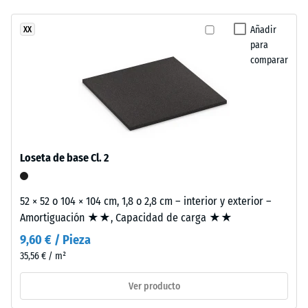
abrasión –
una
Resistencia
Añadir
XX
estructura
al desgaste
para
de
abrasivo –
comparar
dos
Valor de la
capas.
escala 2 =
La
«bueno»
capa
(BS 7188)
de
Permeabilidad
desgaste,
Loseta de base Cl. 2
al agua (EN
de
12616) – Valor 4
aproximadamente
= Infiltración
3,3
52 × 52 o 104 × 104 cm, 1,8 o 2,8 cm – interior y exterior –
aprox. 600
mm
Amortiguación ★★, Capacidad de carga ★★
mm/h (600
de
l/h/m²)
9,60 € / Pieza
espesor,
35,56 € / m²
Resistencia al
se
deslizamiento
fabrica
Ver producto
(EN 16165) –
con
Valor de