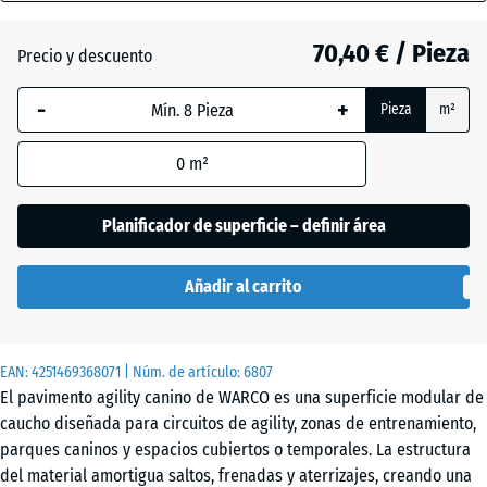
(active)
inglés
18
mm
70,40 € / Pieza
Precio y descuento
La dimensión
Atlantico
-
+
Pieza
m²
seleccionada,
enmarcada
0
m²
en azul, se
Etna
utiliza para
el cálculo de
Planificador de superficie – definir área
necesidades
Granito
(salvo que se
gris
Añadir al carrito
indique lo
contrario en
los datos del
Granito
EAN:
producto).
4251469368071
| Núm. de artículo:
6807
gris
El pavimento agility canino de WARCO es una superficie modular de
oscuro
97,1
caucho diseñada para circuitos de agility, zonas de entrenamiento,
x
parques caninos y espacios cubiertos o temporales. La estructura
97,1
del material amortigua saltos, frenadas y aterrizajes, creando una