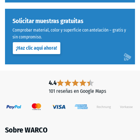
entre
600
Instalación
y
Solicitar muestras gratuitas
–
1250
Comprobar material, color y superficie con antelación – gratis y
Procesado
kg/m³.
sin compromiso.
–
Para
Montaje
representar
¡Haz clic aquí ahora!
claramente
la
Sistema
densidad
con
aparente
dentado
4.4
de
ondulado
101 reseñas en Google Maps
un
y
producto
redondeado
específico,
idéntico
WARCO
a
utiliza
modelo
Sobre WARCO
una
4035,
escala
pero