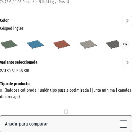
74,73 € / 1,06 Pieza / m²
(
14,41
kg
/ Pieza)
Color
Césped inglés
Césped
Atlantico
Etna
Granito
Gran
+ 4
inglés
gris
gris
(active)
oscu
¿Más
Variante seleccionada
información
sobre
97,1 x 97,1 × 1,8 cm
los
Dimensiones
Tipo de producto
colores?
para
XT (baldosa calibrada | unión tipo puzzle optimizada | junta mínima | canales
el
Mostrar
de drenaje)
envío
paleta
1010
de
x
colores
1010
Añadir para comparar
Césped
x