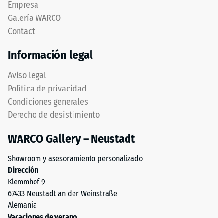
Empresa
de
prescinde
Galería WARCO
1
completamente
a
Contact
del
5,
bisel,
Información legal
donde
manteniendo
cada
capa
Aviso legal
valor
superior
Política de privacidad
de
estable.
la
Condiciones generales
Bordes
escala
Derecho de desistimiento
en
corresponde
ángulo
a
WARCO Gallery – Neustadt
recto
un
producen
rango
Showroom y asesoramiento personalizado
junta
de
Dirección
capilar
densidad
Klemmhof 9
apenas
específico.
67433 Neustadt an der Weinstraße
visible
Por
Alemania
preservando
ejemplo,
Vacaciones de verano