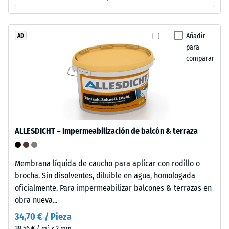
granulado
de
caucho
Añadir
AD
La
para
procedente
densidad
comparar
de
aparente
neumáticos
de
reciclados
un
(ELT),
material
limpiado
describe
y
la
ALLESDICHT – Impermeabilización de balcón & terraza
clasificado
relación
en
entre
granulometría
Membrana líquida de caucho para aplicar con rodillo o
su
media,
brocha. Sin disolventes, diluible en agua, homologada
masa
unido
oficialmente. Para impermeabilizar balcones & terrazas en
y
con
obra nueva...
su
aglutinante
volumen
34,70 € / Pieza
de
total,
38,56 € / m² x 2 mm