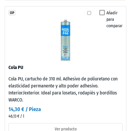
granulado
escala 4 =
de
ángulo medio
Añadir
OP
caucho
de aceptación
para
de
aprox. 16°,
comparar
etileno-
grupo R10
propileno-
Aislamiento
dieno
térmico –
(EPDM)
Valor de
de
escala 2 =
nueva
Conductividad
Cola PU
fabricación,
térmica aprox.
Cola PU, cartucho de 310 ml. Adhesivo de poliuretano con
teñido
0,12 W/(m·K)
elasticidad permanente y alto poder adhesivo.
en
Resistente
Interior/exterior. Ideal para losetas, rodapiés y bordillos
masa
a las
WARCO.
y
heladas
unido
14,30 € / Pieza
Densidad
con
46,13 € / l
aparente
poliuretano
estabilizado
Ver producto