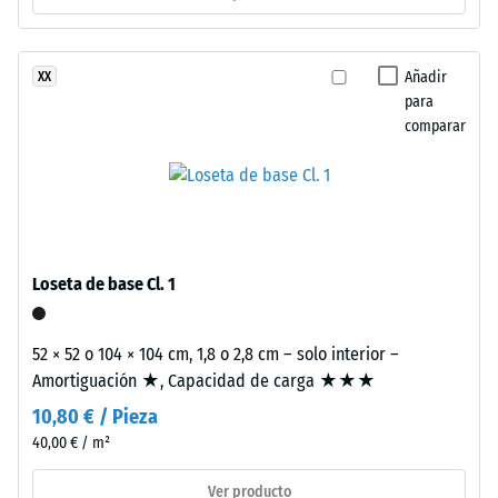
-
estabilizado
valor
frente
de
a
Añadir
XX
los
para
escala
rayos
comparar
2
UV.
=
La
superficie
de
presenta
780
una
a
estructura
Loseta de base Cl. 1
de
840
poros
kg/m³
52 × 52 o 104 × 104 cm, 1,8 o 2,8 cm – solo interior –
abiertos.
Amortiguación ★, Capacidad de carga ★★★
La
10,80 € / Pieza
capa
base
40,00 € / m²
está
/ 5
Ver producto
formada