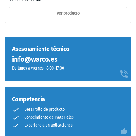
de
incluyendo
poliuretano
Ver producto
todos
estándar.
los
La
poros,
sigla
cavidades
ELT
e
corresponde
Asesoramiento técnico
inclusiones
a
de
info@warco.es
"End
aire.
of
De lunes a viernes · 8:00–17:00
En
Life
los
Tyres".
productos
La
de
capa
Competencia
WARCO,
base
este
Desarrollo de producto
se
valor
Conocimiento de materiales
prensa
suele
Experiencia en aplicaciones
con
estar
densidad