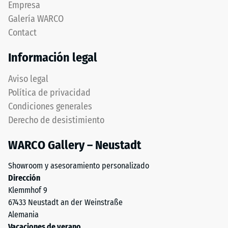
Empresa
de
redondeado
Galería WARCO
1
idéntico
a
Contact
a
5,
modelo
Información legal
donde
4035,
cada
pero
Aviso legal
valor
prescinde
Política de privacidad
de
completamente
la
Condiciones generales
del
escala
Derecho de desistimiento
bisel,
corresponde
manteniendo
a
WARCO Gallery – Neustadt
capa
un
superior
rango
Showroom y asesoramiento personalizado
estable.
de
Dirección
Bordes
densidad
Klemmhof 9
en
específico.
67433 Neustadt an der Weinstraße
ángulo
Por
Alemania
recto
ejemplo,
Vacaciones de verano