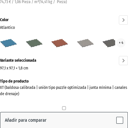
74,73 € / 1,06 Pieza / m²
(
14,41
kg
/ Pieza)
Color
Atlantico
Atlantico
Césped
Etna
Granito
Gran
+ 4
(active)
inglés
gris
gris
oscu
¿Más
Variante seleccionada
información
sobre
97,1 x 97,1 × 1,8 cm
los
Dimensiones
Tipo de producto
colores?
para
XT (baldosa calibrada | unión tipo puzzle optimizada | junta mínima | canales
el
Mostrar
de drenaje)
envío
paleta
1010
de
x
colores
1010
Añadir para comparar
(active)
Atlantico
x