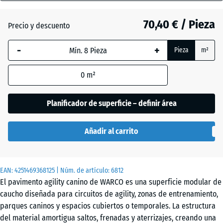
18
mm
70,40 € / Pieza
Precio y descuento
Césped
La dimensión
inglés
-
+
Pieza
m²
seleccionada,
enmarcada
0
m²
en azul, se
Etna
utiliza para
el cálculo de
Planificador de superficie – definir área
necesidades
Granito
(salvo que se
gris
Añadir al carrito
indique lo
contrario en
los datos del
Granito
EAN:
producto).
4251469368125
| Núm. de artículo:
6812
gris
El pavimento agility canino de WARCO es una superficie modular de
oscuro
97,1
caucho diseñada para circuitos de agility, zonas de entrenamiento,
x
parques caninos y espacios cubiertos o temporales. La estructura
97,1
del material amortigua saltos, frenadas y aterrizajes, creando una