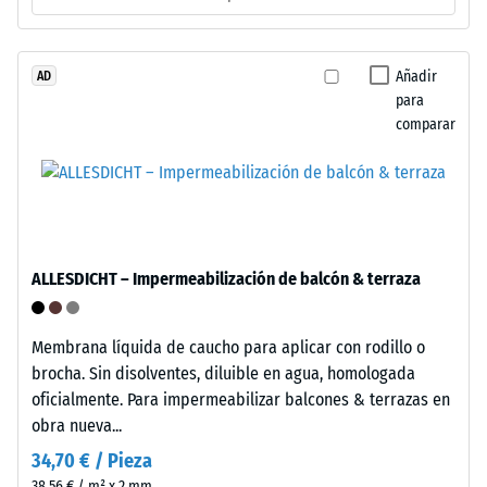
por
granulado
de
Añadir
AD
La
para
caucho
densidad
comparar
procedente
aparente
de
de
neumáticos
un
reciclados
material
(ELT),
describe
limpiado
la
ALLESDICHT – Impermeabilización de balcón & terraza
y
relación
clasificado
entre
en
Membrana líquida de caucho para aplicar con rodillo o
su
granulometría
brocha. Sin disolventes, diluible en agua, homologada
masa
media,
oficialmente. Para impermeabilizar balcones & terrazas en
y
unido
obra nueva...
su
con
volumen
34,70 € / Pieza
aglutinante
total,
38,56 € / m² x 2 mm