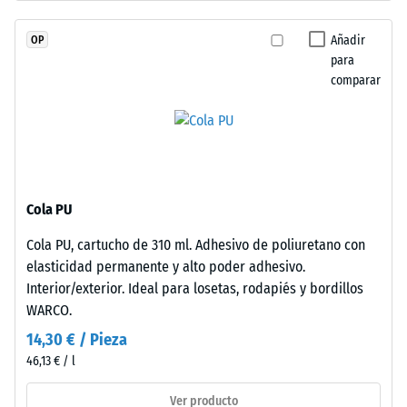
con
escala 4 =
granulado
ángulo medio
Añadir
OP
de
de aceptación
para
caucho
aprox. 16°,
comparar
de
grupo R10
etileno-
Aislamiento
propileno-
térmico –
dieno
Valor de
(EPDM)
escala 2 =
de
Conductividad
Cola PU
nueva
térmica aprox.
Cola PU, cartucho de 310 ml. Adhesivo de poliuretano con
fabricación,
0,12 W/(m·K)
elasticidad permanente y alto poder adhesivo.
teñido
Resistente
Interior/exterior. Ideal para losetas, rodapiés y bordillos
en
a las
WARCO.
masa
heladas
y
14,30 € / Pieza
Densidad
unido
46,13 € / l
aparente
con
poliuretano
Ver producto