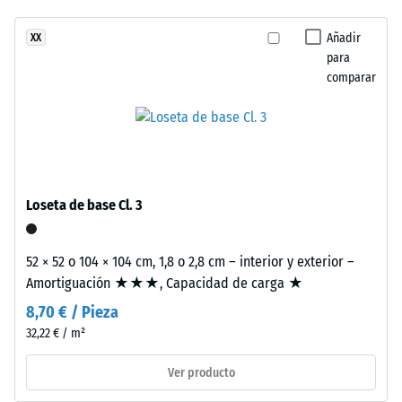
ha
superficie
de golpes,
seleccionado
vibraciones y
fresca
Añadir
XX
ningún
ruido de
para
y
producto
impacto –
comparar
expresiva
Valor de
para
inspirada
escala 2 =
la
en
amortiguación
comparación.
el
confortable
agua
Clase de
abierta.
Loseta de base Cl. 3
resistencia al
deslizamiento
Material
DS (EN 14041) -
52 × 52 o 104 × 104 cm, 1,8 o 2,8 cm – interior y exterior –
–
Valor de
Amortiguación ★★★, Capacidad de carga ★
Componentes
escala 5 =
Coeficiente de
y
8,70 € / Pieza
fricción aprox.
estructura
32,22 € / m²
0,6
Ver producto
Resistencia
Este
a la
producto