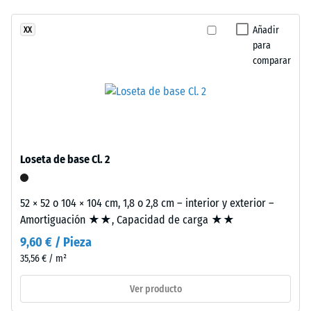
abrasión –
tiene
Resistencia
Añadir
XX
una
al desgaste
para
estructura
abrasivo –
comparar
de
Valor de la
dos
escala 2 =
capas.
«bueno»
La
(BS 7188)
capa
Permeabilidad
de
Loseta de base Cl. 2
al agua (EN
desgaste,
12616) – Valor 4
de
= Infiltración
aproximadamente
52 × 52 o 104 × 104 cm, 1,8 o 2,8 cm – interior y exterior –
aprox. 600
3,3
Amortiguación ★★, Capacidad de carga ★★
mm/h (600
mm
l/h/m²)
9,60 € / Pieza
de
35,56 € / m²
Resistencia al
espesor,
deslizamiento
se
Ver producto
(EN 16165) –
fabrica
Valor de