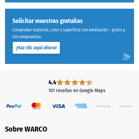
entre
estándar.
600
y
Solicitar muestras gratuitas
Instalación
1250
Comprobar material, color y superficie con antelación – gratis y
–
kg/m³.
sin compromiso.
Procesado
Para
–
representar
¡Haz clic aquí ahora!
Montaje
claramente
la
densidad
aparente
4.4
de
101 reseñas en Google Maps
un
producto
específico,
Sistema
WARCO
con
utiliza
dentado
Sobre WARCO
una
ondulado
escala
y