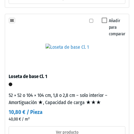
-
unido
valor
con
de
poliuretano
Añadir
XX
estabilizado
para
escala
frente
comparar
2
a
=
los
rayos
de
UV.
780
La
a
superficie
Loseta de base Cl. 1
presenta
840
una
kg/m³
52 × 52 o 104 × 104 cm, 1,8 o 2,8 cm – solo interior –
estructura
Amortiguación ★, Capacidad de carga ★★★
de
10,80 € / Pieza
poros
abiertos.
40,00 € / m²
La
/ 5
Ver producto
capa