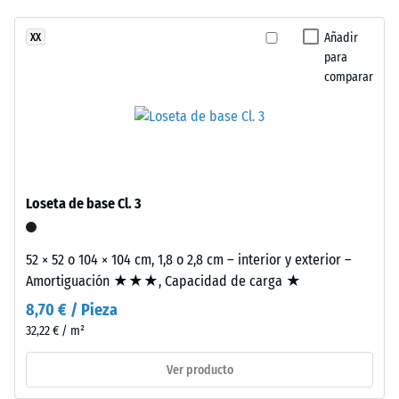
ha
recuerda
de golpes,
seleccionado
vibraciones y
a
Añadir
XX
ningún
ruido de
para
la
producto
impacto –
comparar
piedra
Valor de
para
caliza
escala 2 =
la
y
amortiguación
comparación.
aporta
confortable
una
Clase de
imagen
Loseta de base Cl. 3
resistencia al
luminosa
deslizamiento
y
DS (EN 14041) -
natural.
52 × 52 o 104 × 104 cm, 1,8 o 2,8 cm – interior y exterior –
Valor de
Amortiguación ★★★, Capacidad de carga ★
escala 5 =
Coeficiente de
Material
8,70 € / Pieza
fricción aprox.
–
32,22 € / m²
0,6
Componentes
y
Ver producto
Resistencia
estructura
a la