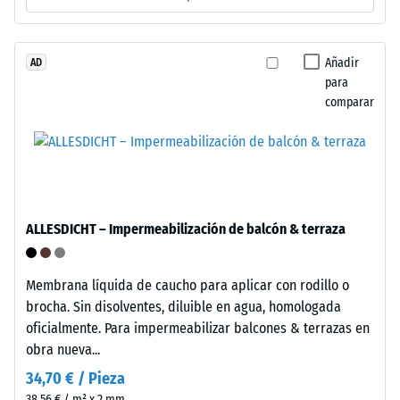
base
está
formada
Añadir
AD
La
para
por
densidad
comparar
granulado
aparente
de
de
caucho
un
procedente
material
de
describe
neumáticos
la
ALLESDICHT – Impermeabilización de balcón & terraza
reciclados
relación
(ELT),
entre
limpiado
Membrana líquida de caucho para aplicar con rodillo o
su
y
brocha. Sin disolventes, diluible en agua, homologada
masa
clasificado
oficialmente. Para impermeabilizar balcones & terrazas en
y
en
obra nueva...
su
granulometría
volumen
34,70 € / Pieza
media,
total,
38,56 € / m² x 2 mm