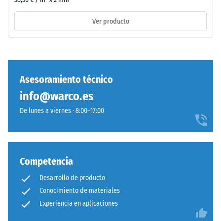
unido
incluyendo
con
Ver producto
todos
aglutinante
los
de
poros,
poliuretano
cavidades
estándar.
e
La
Asesoramiento técnico
inclusiones
sigla
de
info@warco.es
ELT
aire.
corresponde
De lunes a viernes · 8:00–17:00
En
a
los
"End
productos
of
de
Life
Competencia
WARCO,
Tyres".
este
Desarrollo de producto
La
valor
Conocimiento de materiales
capa
suele
Experiencia en aplicaciones
base
estar
se