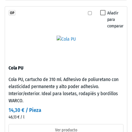
espesor,
escala 4 =
se
ángulo medio
Añadir
OP
fabrica
de aceptación
para
con
aprox. 16°,
comparar
granulado
grupo R10
de
Aislamiento
caucho
térmico –
de
Valor de
etileno-
escala 2 =
propileno-
Conductividad
Cola PU
dieno
térmica aprox.
Cola PU, cartucho de 310 ml. Adhesivo de poliuretano con
(EPDM)
0,12 W/(m·K)
elasticidad permanente y alto poder adhesivo.
de
Resistente
Interior/exterior. Ideal para losetas, rodapiés y bordillos
nueva
a las
WARCO.
fabricación,
heladas
teñido
14,30 € / Pieza
Densidad
en
46,13 € / l
aparente
masa
y
Ver producto