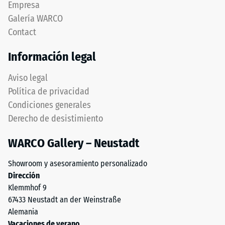
Empresa
de
dentado
Galería WARCO
1
ondulado
a
Contact
y
5,
redondeado
Información legal
donde
idéntico
cada
a
Aviso legal
valor
modelo
Política de privacidad
de
4035,
la
Condiciones generales
pero
escala
Derecho de desistimiento
prescinde
corresponde
completamente
a
WARCO Gallery – Neustadt
del
un
bisel,
rango
Showroom y asesoramiento personalizado
manteniendo
de
Dirección
capa
densidad
Klemmhof 9
superior
específico.
67433 Neustadt an der Weinstraße
estable.
Por
Alemania
Bordes
ejemplo,
Vacaciones de verano