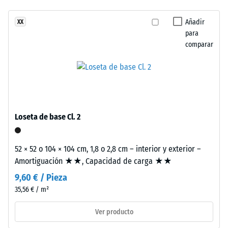
abrasión –
Resistencia
Añadir
XX
Este
al desgaste
para
producto
abrasivo –
comparar
tiene
Valor de la
una
escala 2 =
estructura
«bueno»
de
(BS 7188)
dos
Permeabilidad
capas.
Loseta de base Cl. 2
al agua (EN
La
12616) – Valor 4
capa
= Infiltración
de
52 × 52 o 104 × 104 cm, 1,8 o 2,8 cm – interior y exterior –
aprox. 600
desgaste,
Amortiguación ★★, Capacidad de carga ★★
mm/h (600
de
l/h/m²)
9,60 € / Pieza
aproximadamente
35,56 € / m²
Resistencia al
3,3
deslizamiento
mm
Ver producto
(EN 16165) –
de
Valor de