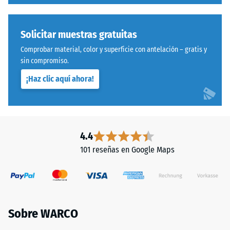
entre
prensa
600
con
y
densidad
Solicitar muestras gratuitas
1250
estándar.
Comprobar material, color y superficie con antelación – gratis y
kg/m³.
sin compromiso.
Para
Instalación
representar
¡Haz clic aquí ahora!
–
claramente
Procesado
la
–
densidad
Montaje
aparente
4.4
de
101 reseñas en Google Maps
un
producto
específico,
WARCO
utiliza
Sobre WARCO
una
Sistema
escala
con