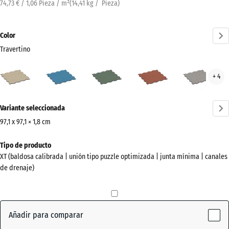
74,73 € / 1,06 Pieza / m²
(
14,41
kg
/ Pieza)
Color
Travertino
Travertino
Atlantico
Césped
Etna
Gran
+ 4
(active)
inglés
gris
¿Más
Variante seleccionada
información
sobre
97,1 x 97,1 × 1,8 cm
los
Dimensiones
Tipo de producto
colores?
para
XT (baldosa calibrada | unión tipo puzzle optimizada | junta mínima | canales
el
Mostrar
de drenaje)
envío
paleta
1010
de
x
colores
1010
Añadir para comparar
(active)
Travertino
x