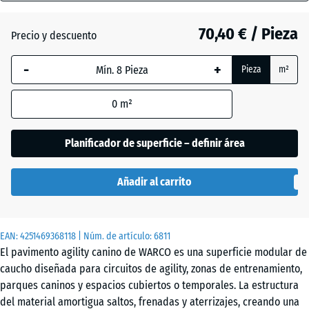
18
mm
70,40 € / Pieza
Precio y descuento
Atlantico
La dimensión
-
+
Pieza
m²
seleccionada,
enmarcada
Césped
0
m²
en azul, se
inglés
utiliza para
el cálculo de
Planificador de superficie – definir área
necesidades
Etna
(salvo que se
Añadir al carrito
indique lo
contrario en
Granito
los datos del
gris
EAN:
producto).
4251469368118
| Núm. de artículo:
6811
El pavimento agility canino de WARCO es una superficie modular de
97,1
caucho diseñada para circuitos de agility, zonas de entrenamiento,
x
Granito
parques caninos y espacios cubiertos o temporales. La estructura
97,1
gris
del material amortigua saltos, frenadas y aterrizajes, creando una