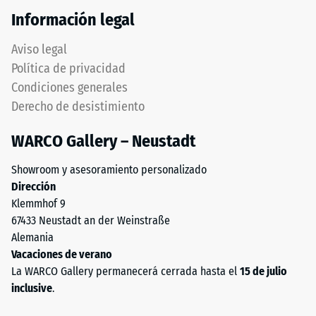
de
impresa.
Información legal
100
El
mm²
producto
Aviso legal
(equivalente
descansa
Política de privacidad
a
en
Condiciones generales
1
su
cm²)
Derecho de desistimiento
totalidad
se
sobre
WARCO Gallery – Neustadt
presiona
el
contra
soporte.
Showroom y asesoramiento personalizado
una
Esta
Dirección
muestra
ejecución
Klemmhof 9
de
no
67433 Neustadt an der Weinstraße
material
incluye
Alemania
con
drenaje
Vacaciones de verano
una
integrado
La WARCO Gallery permanecerá cerrada hasta el
15 de julio
fuerza
–
inclusive
.
de
si
1000
es