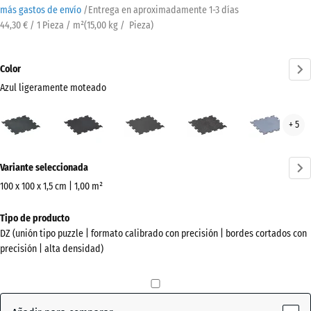
más gastos de envío
/
Entrega en aproximadamente
1-3 días
44,30 € / 1 Pieza / m²
(
15,00
kg
/ Pieza)
Color
Azul ligeramente moteado
Azul
Amarillo
Antracita
Gris
Gris
+ 5
ligeramente
ligeramente
ligeramente
nieb
moteado
moteado
moteado
¿Más
(active)
Variante seleccionada
información
sobre
100 x 100 x 1,5 cm | 1,00 m²
los
Dimensiones
Tipo de producto
colores?
para
DZ (unión tipo puzzle | formato calibrado con precisión | bordes cortados con
el
Mostrar
precisión | alta densidad)
envío
paleta
1060
de
x
colores
1060