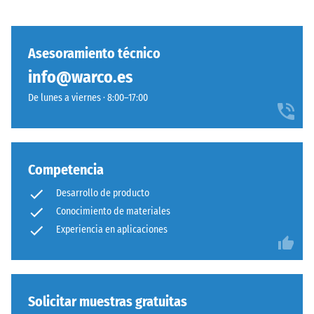
los
pura
muebles,
asegura
las
estabilidad
Asesoramiento técnico
macetas
visual
info@warco.es
con
con
ruedas
De lunes a viernes · 8:00–17:00
patrón
o
ordenado,
las
prescindiendo
bases
de
de
pegado.
Competencia
distintos
Simplicidad
Desarrollo de producto
dispositivos.
constructiva
La
Conocimiento de materiales
sin
resistencia
Experiencia en aplicaciones
comprometer
a
solidez
la
de
compresión
la
se
Solicitar muestras gratuitas
unión.
determina