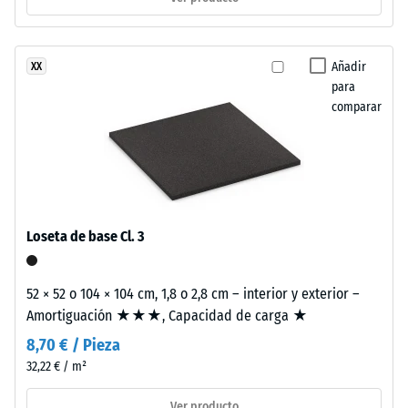
usados.
0
El
mm
EPDM
Añadir
XX
es
de
para
un
abolladura
comparar
caucho
residual
sintético
exento
después
de
de
sustancias
24
nocivas.
Loseta de base Cl. 3
El
horas
aglutinante
de
utilizado
52 × 52 o 104 × 104 cm, 1,8 o 2,8 cm – interior y exterior –
descarga
es
Amortiguación ★★★, Capacidad de carga ★
poliuretano.
(BS
8,70 € / Pieza
Las
32,22 € / m²
7188)
partículas
de
Ver producto