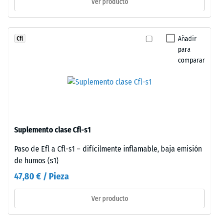
Ver producto
resistencia
imperceptible
a
que
cargas
caracteriza
puntuales.
Añadir
Cfl
continuidad
Estas
para
visual.
comparar
cargas
La
pueden
superficie
generarse,
mantiene
por
aspecto
ejemplo,
homogéneo
por
típico
Suplemento clase Cfl-s1
los
del
zapatos
caucho
Paso de Efl a Cfl-s1 – difícilmente inflamable, baja emisión
de
de
de humos (s1)
tacón
grano
47,80 € / Pieza
alto,
fino.
las
La
Ver producto
patas
conexión
de
mecánica