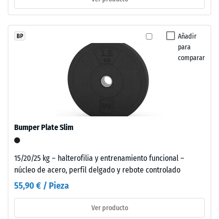
EPDM
aparecen
distribuidas
/ 5
Añadir
BP
como
para
inclusiones
comparar
de
color
La
sobre
resistencia
una
a
superficie
la
predominantemente
Bumper Plate Slim
compresión
negra
de
y
un
15/20/25 kg – halterofilia y entrenamiento funcional –
de
material
núcleo de acero, perfil delgado y rebote controlado
textura
describe
fina.
55,90 € / Pieza
su
capacidad
Ver producto
Instalación
para