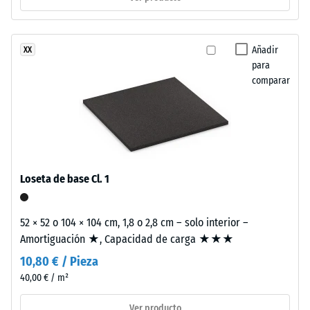
escala 2 =
La
Conductividad
sigla
térmica aprox.
ELT
Añadir
XX
0,12 W/(m·K)
corresponde
para
Resistencia
comparar
a
"End
a
of
la
Life
compresión
Tyres"
y
-
Loseta de base Cl. 1
designa
Valor
el
de
material
52 × 52 o 104 × 104 cm, 1,8 o 2,8 cm – solo interior –
procedente
escala
Amortiguación ★, Capacidad de carga ★★★
del
5
10,80 € / Pieza
reciclaje
40,00 € / m²
=
de
neumáticos
aprox.
Ver producto