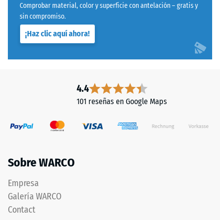
Comprobar material, color y superficie con antelación – gratis y
mediante
sin compromiso.
Estructura
el
de
¡Haz clic aquí ahora!
método
la
de
cara
ensayo
inferior
especificado
en
4.4
la
101 reseñas en Google Maps
norma
BS
7188:1998.
La
Un
cara
cuerpo
inferior
Sobre WARCO
de
es
prueba
completamente
Empresa
con
plana,
Galería WARCO
una
sin
Contact
superficie
estructura