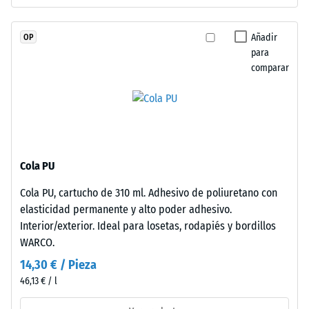
en
profundidad
bordes
de
de
Añadir
OP
indentación
contacto.
para
reducida
comparar
Cada
indica
lado
una
conecta
alta
sin
resistencia
limitaciones.
a
Los
la
Cola PU
bordes
compresión,
en
Cola PU, cartucho de 310 ml. Adhesivo de poliuretano con
mientras
ángulo
elasticidad permanente y alto poder adhesivo.
que
recto
Interior/exterior. Ideal para losetas, rodapiés y bordillos
una
sin
WARCO.
mayor
bisel
indica
14,30 € / Pieza
generan
una
46,13 € / l
junta
menor
capilar