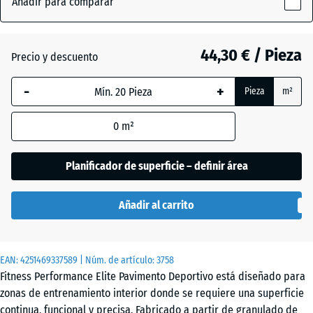
Añadir para comparar
Azul
x
ligeramente
15
(active)
moteado
mm
44,30 € / Pieza
Precio y descuento
La dimensión
-
+
Pieza
m²
seleccionada,
Amarillo
enmarcada
ligeramente
0
m²
en azul, se
moteado
utiliza para
el cálculo de
Planificador de superficie – definir área
necesidades
Antracita
- 6,90 €
(salvo que se
Añadir al carrito
indique lo
contrario en
Gris
los datos del
ligeramente
EAN:
producto).
4251469337589
| Núm. de artículo:
3758
moteado
Fitness Performance Elite Pavimento Deportivo está diseñado para
100
zonas de entrenamiento interior donde se requiere una superficie
x
continua, funcional y precisa. Fabricado a partir de granulado de