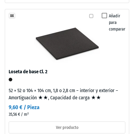
–
resistir
Procesado
cargas
Añadir
XX
–
localizadas.
para
Montaje
Indica
comparar
en
qué
medida
el
material
se
Loseta de base Cl. 2
deforma
Estas
cuando
losetas
se
52 × 52 o 104 × 104 cm, 1,8 o 2,8 cm – interior y exterior –
adoptan
le
Amortiguación ★★, Capacidad de carga ★★
formato
aplica
mayor
9,60 € / Pieza
una
con
35,56 € / m²
fuerza
dentado
determinada.
Ver producto
puzzle
Una