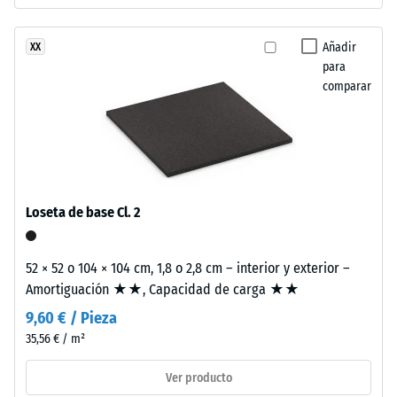
Procesado
resistir
–
cargas
Añadir
XX
Montaje
localizadas.
para
Indica
comparar
en
Estas
qué
losetas
medida
adoptan
el
formato
material
mayor
se
con
Loseta de base Cl. 2
deforma
dentado
cuando
puzzle
se
52 × 52 o 104 × 104 cm, 1,8 o 2,8 cm – interior y exterior –
en
le
Amortiguación ★★, Capacidad de carga ★★
bordes
aplica
de
9,60 € / Pieza
una
contacto.
35,56 € / m²
fuerza
Cada
determinada.
Ver producto
lado
Una