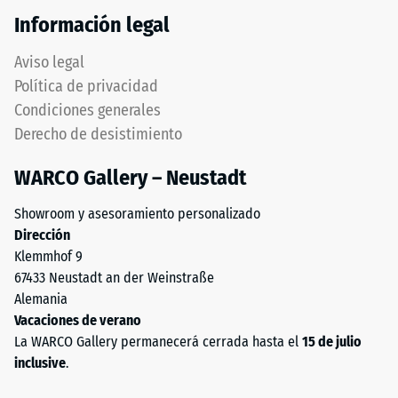
de
totalidad
Información legal
100
sobre
mm²
el
Aviso legal
(equivalente
soporte.
Política de privacidad
a
Esta
Condiciones generales
1
ejecución
cm²)
Derecho de desistimiento
no
se
incluye
WARCO Gallery – Neustadt
presiona
drenaje
contra
integrado
Showroom y asesoramiento personalizado
una
–
Dirección
muestra
si
Klemmhof 9
de
es
67433 Neustadt an der Weinstraße
material
necesaria
Alemania
con
la
Vacaciones de verano
una
evacuación
La WARCO Gallery permanecerá cerrada hasta el
15 de julio
fuerza
de
inclusive
.
de
agua,
1000
debe