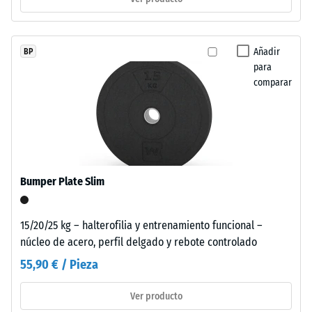
aparecen
distribuidas
como
/ 5
Añadir
BP
inclusiones
para
de
comparar
color
sobre
La
una
resistencia
superficie
a
predominantemente
la
negra
Bumper Plate Slim
compresión
y
de
de
un
15/20/25 kg – halterofilia y entrenamiento funcional –
textura
material
núcleo de acero, perfil delgado y rebote controlado
fina.
describe
55,90 € / Pieza
su
Instalación
capacidad
Ver producto
–
para