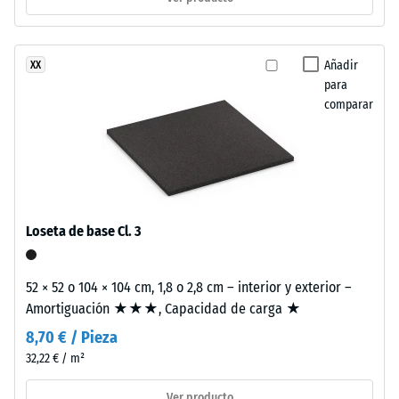
El
0
EPDM
mm
es
Añadir
XX
un
de
para
caucho
abolladura
comparar
sintético
residual
exento
de
después
sustancias
de
nocivas.
24
El
Loseta de base Cl. 3
aglutinante
horas
utilizado
de
es
52 × 52 o 104 × 104 cm, 1,8 o 2,8 cm – interior y exterior –
descarga
poliuretano.
Amortiguación ★★★, Capacidad de carga ★
Las
(BS
8,70 € / Pieza
partículas
32,22 € / m²
7188)
de
EPDM
Ver producto