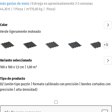
más gastos de envío
/
Entrega en aproximadamente
2-3 semanas
44,30 € / 1 Pieza / m²
(
15,00
kg
/ Pieza)
Color
Verde ligeramente moteado
Verde
Amarillo
Antracita
Azul
Gris
+ 5
ligeramente
ligeramente
ligeramente
lige
moteado
moteado
moteado
mot
¿Más
(active)
Variante seleccionada
información
sobre
100 x 100 x 1,5 cm | 1,00 m²
los
Dimensiones
Tipo de producto
colores?
para
DZ (unión tipo puzzle | formato calibrado con precisión | bordes cortados con
el
Mostrar
precisión | alta densidad)
envío
paleta
1060
de
x
colores
1060