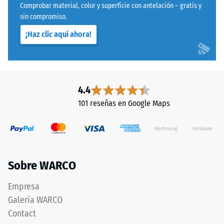
Comprobar material, color y superficie con antelación – gratis y
mediante
sin compromiso.
el
¡Haz clic aquí ahora!
método
de
ensayo
La
especificado
cara
en
inferior
4.4
la
es
101 reseñas en Google Maps
norma
completamente
BS
plana,
7188:1998.
sin
Un
estructura
cuerpo
impresa.
Sobre WARCO
de
El
prueba
producto
Empresa
con
descansa
Galería WARCO
una
en
Contact
superficie
su