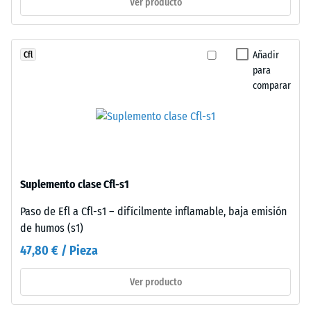
Ver producto
resistencia
superficie
a
mantiene
cargas
aspecto
puntuales.
Añadir
Cfl
homogéneo
Estas
para
típico
comparar
cargas
del
pueden
caucho
generarse,
de
por
grano
ejemplo,
fino.
por
La
Suplemento clase Cfl-s1
los
conexión
zapatos
mecánica
Paso de Efl a Cfl-s1 – difícilmente inflamable, baja emisión
de
pura
de humos (s1)
tacón
asegura
47,80 € / Pieza
alto,
estabilidad
las
visual
Ver producto
patas
con
de
patrón