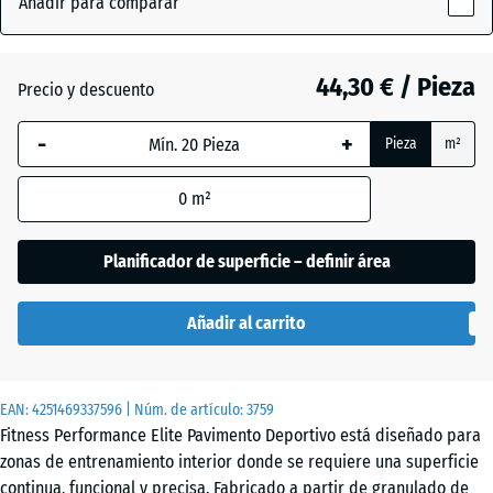
Añadir para comparar
Verde
x
ligeramente
15
(active)
moteado
mm
44,30 € / Pieza
Precio y descuento
La dimensión
-
+
Pieza
m²
seleccionada,
Amarillo
enmarcada
ligeramente
0
m²
en azul, se
moteado
utiliza para
el cálculo de
Planificador de superficie – definir área
necesidades
Antracita
- 6,90 €
(salvo que se
Añadir al carrito
indique lo
contrario en
Azul
los datos del
ligeramente
EAN:
producto).
4251469337596
| Núm. de artículo:
3759
moteado
Fitness Performance Elite Pavimento Deportivo está diseñado para
100
zonas de entrenamiento interior donde se requiere una superficie
x
continua, funcional y precisa. Fabricado a partir de granulado de