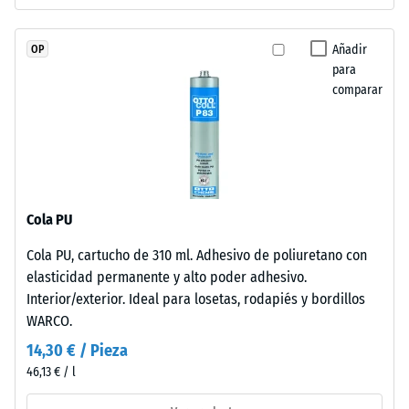
conecta
profundidad
sin
de
limitaciones.
Añadir
OP
indentación
Los
para
reducida
comparar
bordes
indica
en
una
ángulo
alta
recto
resistencia
sin
a
bisel
la
Cola PU
generan
compresión,
junta
Cola PU, cartucho de 310 ml. Adhesivo de poliuretano con
mientras
capilar
elasticidad permanente y alto poder adhesivo.
que
imperceptible
Interior/exterior. Ideal para losetas, rodapiés y bordillos
una
que
WARCO.
mayor
caracteriza
indica
14,30 € / Pieza
continuidad
una
46,13 € / l
visual.
menor
La