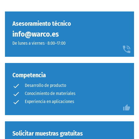
los
ordenado,
muebles,
prescindiendo
las
de
Asesoramiento técnico
macetas
pegado.
info@warco.es
con
Simplicidad
ruedas
De lunes a viernes · 8:00–17:00
constructiva
o
sin
las
comprometer
bases
solidez
de
de
Competencia
distintos
la
Desarrollo de producto
dispositivos.
unión.
La
Conocimiento de materiales
resistencia
Experiencia en aplicaciones
Estructura
a
de
la
la
compresión
cara
se
Solicitar muestras gratuitas
inferior
determina