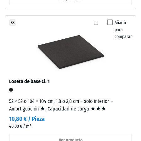
escala 2 =
sigla
Conductividad
ELT
térmica aprox.
corresponde
Añadir
XX
0,12 W/(m·K)
a
para
Resistencia
comparar
"End
of
a
Life
la
Tyres"
compresión
y
designa
-
Loseta de base Cl. 1
el
Valor
material
de
procedente
52 × 52 o 104 × 104 cm, 1,8 o 2,8 cm – solo interior –
del
escala
Amortiguación ★, Capacidad de carga ★★★
reciclaje
5
10,80 € / Pieza
de
40,00 € / m²
=
neumáticos
usados.
aprox.
Ver producto