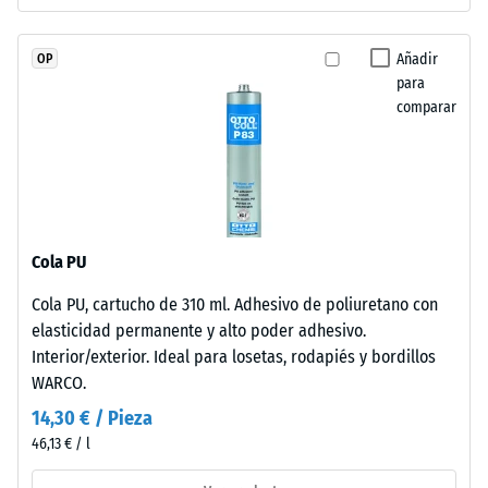
superficie
profundidad
mantiene
de
aspecto
Añadir
OP
indentación
homogéneo
para
reducida
comparar
típico
indica
del
una
caucho
alta
de
resistencia
grano
a
fino.
la
Cola PU
La
compresión,
conexión
Cola PU, cartucho de 310 ml. Adhesivo de poliuretano con
mientras
mecánica
elasticidad permanente y alto poder adhesivo.
que
pura
Interior/exterior. Ideal para losetas, rodapiés y bordillos
una
asegura
WARCO.
mayor
estabilidad
indica
14,30 € / Pieza
visual
una
46,13 € / l
con
menor
patrón