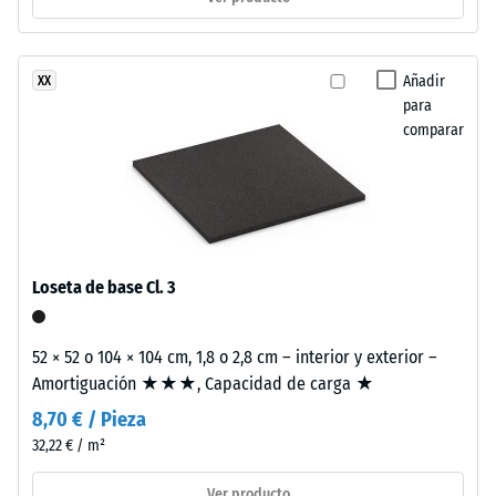
o
0
antracita
mm
se
Añadir
XX
utiliza
de
para
aglutinante
abolladura
comparar
incoloro,
residual
mientras
que
después
los
de
acabados
24
de
Loseta de base Cl. 3
color
horas
incorporan
de
aglutinante
52 × 52 o 104 × 104 cm, 1,8 o 2,8 cm – interior y exterior –
descarga
pigmentado.
Amortiguación ★★★, Capacidad de carga ★
(BS
8,70 € / Pieza
Instalación
32,22 € / m²
7188)
–
Ver producto