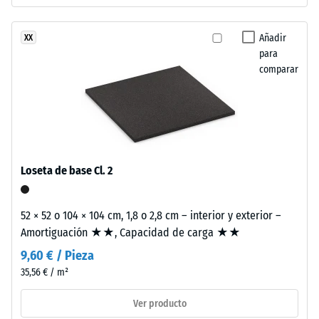
resistir
sin
cargas
limitaciones.
Añadir
XX
localizadas.
Los
para
Indica
bordes
comparar
en
en
qué
ángulo
medida
recto
el
sin
material
bisel
se
generan
Loseta de base Cl. 2
deforma
junta
cuando
capilar
se
52 × 52 o 104 × 104 cm, 1,8 o 2,8 cm – interior y exterior –
imperceptible
le
Amortiguación ★★, Capacidad de carga ★★
que
aplica
caracteriza
9,60 € / Pieza
una
continuidad
35,56 € / m²
fuerza
visual.
determinada.
Ver producto
La
Una