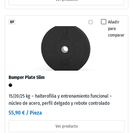
Procesado
–
Montaje
/ 5
Añadir
BP
para
Estas
comparar
losetas
adoptan
La
formato
resistencia
mayor
a
con
la
dentado
Bumper Plate Slim
compresión
puzzle
de
en
un
15/20/25 kg – halterofilia y entrenamiento funcional –
bordes
material
núcleo de acero, perfil delgado y rebote controlado
de
describe
contacto.
55,90 € / Pieza
su
Cada
capacidad
lado
Ver producto
para
conecta