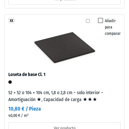
escala 2 =
al
Conductividad
reciclaje
térmica aprox.
de
Añadir
XX
0,12 W/(m·K)
neumáticos
para
Resistencia
comparar
usados.
La
a
composición
la
genera
compresión
una
superficie
-
Loseta de base Cl. 1
fina,
Valor
uniforme
de
y
52 × 52 o 104 × 104 cm, 1,8 o 2,8 cm – solo interior –
compacta.
escala
Amortiguación ★, Capacidad de carga ★★★
En
5
10,80 € / Pieza
los
40,00 € / m²
=
productos
negros
aprox.
Ver producto