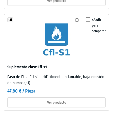
Ver producto
resistencia
ordenado,
a
prescindiendo
cargas
de
puntuales.
Añadir
Cfl
pegado.
Estas
para
Simplicidad
comparar
cargas
constructiva
pueden
sin
generarse,
comprometer
por
solidez
ejemplo,
de
por
la
Suplemento clase Cfl-s1
los
unión.
zapatos
Paso de Efl a Cfl-s1 – difícilmente inflamable, baja emisión
de
de humos (s1)
Estructura
tacón
47,80 € / Pieza
de
alto,
la
las
Ver producto
cara
patas
inferior
de