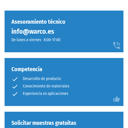
los
muebles,
las
Asesoramiento técnico
macetas
info@warco.es
con
La
ruedas
cara
De lunes a viernes · 8:00–17:00
o
inferior
las
es
bases
completamente
de
plana,
Competencia
distintos
sin
Desarrollo de producto
dispositivos.
estructura
La
Conocimiento de materiales
impresa.
resistencia
Experiencia en aplicaciones
El
a
producto
la
descansa
compresión
en
se
su
Solicitar muestras gratuitas
determina