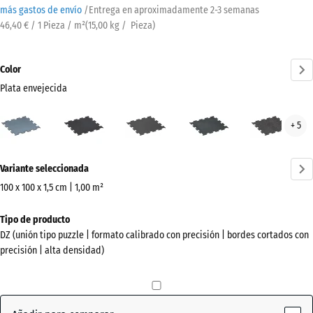
más gastos de envío
/
Entrega en aproximadamente
2-3 semanas
46,40 € / 1 Pieza / m²
(
15,00
kg
/ Pieza)
Color
Plata envejecida
Plata
Amarillo
Antracita
Azul
Gris
+ 5
envejecida
ligeramente
ligeramente
lige
(active)
moteado
moteado
mot
¿Más
Variante seleccionada
información
sobre
100 x 100 x 1,5 cm | 1,00 m²
los
Dimensiones
Tipo de producto
colores?
para
DZ (unión tipo puzzle | formato calibrado con precisión | bordes cortados con
el
Mostrar
precisión | alta densidad)
envío
paleta
1060
de
x
colores
1060