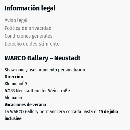
de
asegurarse
Información legal
100
mediante
mm²
medidas
Aviso legal
(equivalente
constructivas
Política de privacidad
a
apropiadas.
Condiciones generales
1
La
cm²)
Derecho de desistimiento
colocación
se
se
WARCO Gallery – Neustadt
presiona
realiza
contra
sobre
Showroom y asesoramiento personalizado
una
un
Dirección
muestra
soporte
Klemmhof 9
de
permanentemente
67433 Neustadt an der Weinstraße
material
portante.
Alemania
con
Consultar
Vacaciones de verano
una
las
La WARCO Gallery permanecerá cerrada hasta el
15 de julio
fuerza
instrucciones
inclusive
.
de
de
1000
montaje.