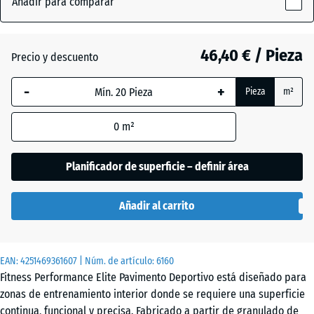
Añadir para comparar
Plata
x
(active)
envejecida
15
mm
46,40 € / Pieza
Precio y descuento
La dimensión
Amarillo
-
+
Pieza
m²
seleccionada,
ligeramente
- 2,10 €
enmarcada
moteado
0
m²
en azul, se
utiliza para
el cálculo de
Planificador de superficie – definir área
Antracita
- 9,00 €
necesidades
(salvo que se
Añadir al carrito
indique lo
Azul
contrario en
ligeramente
- 2,10 €
los datos del
moteado
EAN:
producto).
4251469361607
| Núm. de artículo:
6160
Fitness Performance Elite Pavimento Deportivo está diseñado para
100
zonas de entrenamiento interior donde se requiere una superficie
Gris
x
continua, funcional y precisa. Fabricado a partir de granulado de