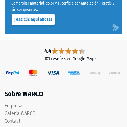
totalidad
Comprobar material, color y superficie con antelación – gratis y
mediante
sobre
sin compromiso.
el
el
¡Haz clic aquí ahora!
método
soporte.
de
Esta
ensayo
ejecución
especificado
no
en
incluye
4.4
la
drenaje
101 reseñas en Google Maps
norma
integrado
BS
–
7188:1998.
si
Un
es
cuerpo
necesaria
Sobre WARCO
de
la
prueba
evacuación
Empresa
con
de
Galería WARCO
una
agua,
Contact
superficie
debe