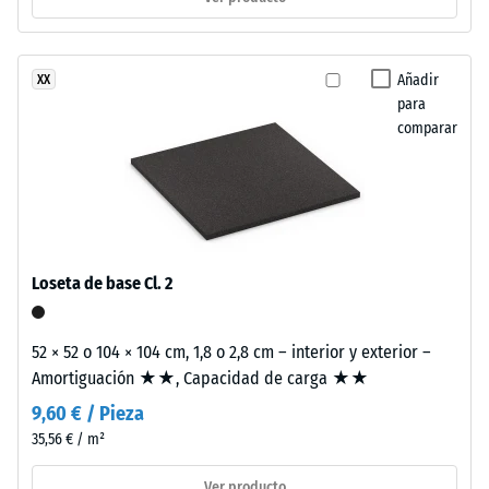
producto
escala 1 =
tiene
amortiguación
una
perceptible
Añadir
XX
estructura
Clase de
para
de
resistencia al
comparar
dos
deslizamiento
capas.
DS (EN 14041) -
La
Valor de
capa
escala 2 =
de
Coeficiente de
desgaste,
fricción aprox.
Loseta de base Cl. 2
0,38
de
aproximadamente
Resistencia
2
52 × 52 o 104 × 104 cm, 1,8 o 2,8 cm – interior y exterior –
a la
mm
Amortiguación ★★, Capacidad de carga ★★
abrasión –
de
Resistencia
9,60 € / Pieza
espesor,
al desgaste
35,56 € / m²
se
abrasivo –
Valor de la
fabrica
Ver producto