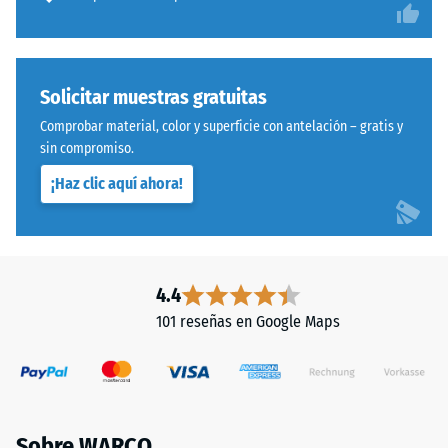
su
Montaje
capacidad
para
resistir
Solicitar muestras gratuitas
cargas
localizadas.
Comprobar material, color y superficie con antelación – gratis y
sin compromiso.
Indica
en
¡Haz clic aquí ahora!
Sistema
qué
con
medida
dentado
el
ondulado
material
y
4.4
se
redondeado
deforma
101 reseñas en Google Maps
idéntico
cuando
a
se
modelo
le
4035,
aplica
pero
una
Sobre WARCO