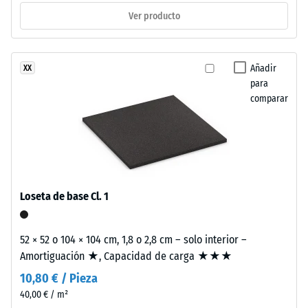
estabilizado
Aislamiento
Ver producto
térmico –
frente
Valor de
a
escala 2 =
los
Añadir
XX
Conductividad
rayos
para
térmica aprox.
UV.
comparar
0,12 W/(m·K)
La
Resistencia
superficie
es
a
cerrada.
la
La
compresión
capa
Loseta de base Cl. 1
base
-
está
Valor
52 × 52 o 104 × 104 cm, 1,8 o 2,8 cm – solo interior –
formada
Amortiguación ★, Capacidad de carga ★★★
de
por
10,80 € / Pieza
granulado
escala
fino
40,00 € / m²
4