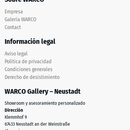
prescinde
fuerza
completamente
Empresa
determinada.
del
Una
Galería WARCO
bisel,
profundidad
Contact
manteniendo
de
capa
indentación
Información legal
superior
reducida
estable.
indica
Aviso legal
Bordes
una
Política de privacidad
en
alta
Condiciones generales
ángulo
resistencia
Derecho de desistimiento
recto
a
producen
la
WARCO Gallery – Neustadt
junta
compresión,
capilar
mientras
Showroom y asesoramiento personalizado
apenas
que
Dirección
visible
una
Klemmhof 9
preservando
mayor
67433 Neustadt an der Weinstraße
continuidad
indica