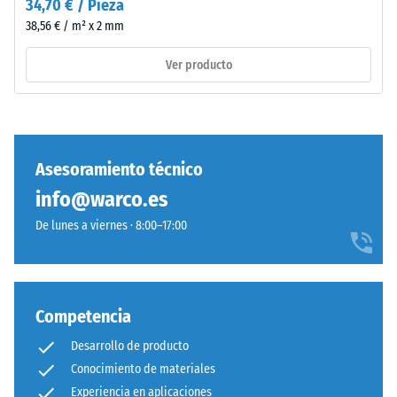
34,70 € / Pieza
a
7188)
38,56 € / m² x 2 mm
"End
of
Ver producto
Life
Tyres".
/ 5
La
capa
base
Asesoramiento técnico
se
info@warco.es
prensa
La
con
De lunes a viernes · 8:00–17:00
resistencia
alta
a
densidad.
la
compresión
Competencia
de
Instalación
un
–
Desarrollo de producto
material
Procesado
Conocimiento de materiales
describe
–
Experiencia en aplicaciones