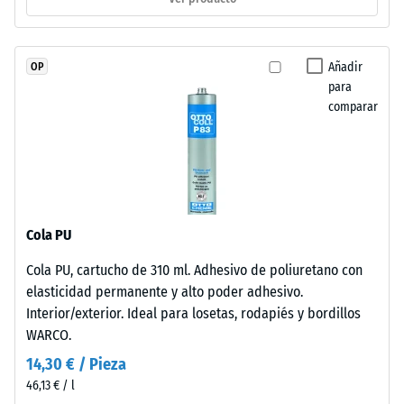
escala 3 =
con
«muy
granulado
bueno» (BS
de
Añadir
OP
7188)
caucho
para
de
Permeabilidad
comparar
etileno-
al agua (EN
12616) – Valor 2
propileno-
= Infiltración
dieno
hasta 10 mm/h
(EPDM)
(10 l/h/m²)
de
nueva
Resistencia al
Cola PU
fabricación,
deslizamiento
Cola PU, cartucho de 310 ml. Adhesivo de poliuretano con
teñido
(EN 16165) –
elasticidad permanente y alto poder adhesivo.
Valor de
en
escala 3 =
Interior/exterior. Ideal para losetas, rodapiés y bordillos
masa
ángulo medio
WARCO.
y
de aceptación
unido
14,30 € / Pieza
aprox. 15°,
con
46,13 € / l
grupo R10
poliuretano