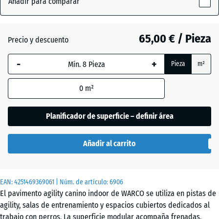
Añadir para comparar
Césped
x
(active)
inglés
18
mm
65,00 € / Pieza
Precio y descuento
La dimensión
Atlantico
-
+
Pieza
m²
seleccionada,
enmarcada
0
m²
en azul, se
Etna
utiliza para
el cálculo de
Planificador de superficie – definir área
necesidades
Granito
(salvo que se
gris
Añadir al carrito
indique lo
contrario en
los datos del
Granito
EAN:
producto).
4251469369061
| Núm. de artículo:
6906
gris
El pavimento agility canino indoor de WARCO se utiliza en pistas de
oscuro
97,1
agility, salas de entrenamiento y espacios cubiertos dedicados al
x
trabajo con perros. La superficie modular acompaña frenadas,