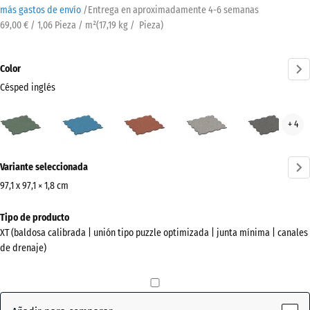
más gastos de envío
/
Entrega en aproximadamente
4-6 semanas
69,00 € / 1,06 Pieza / m²
(
17,19
kg
/ Pieza)
Color
Césped inglés
Césped
Atlantico
Etna
Granito
Gran
+ 4
inglés
gris
gris
(active)
oscu
¿Más
Variante seleccionada
información
sobre
97,1 x 97,1 × 1,8 cm
los
Dimensiones
Tipo de producto
colores?
para
XT (baldosa calibrada | unión tipo puzzle optimizada | junta mínima | canales
el
Mostrar
de drenaje)
envío
paleta
1010
de
x
colores
1010