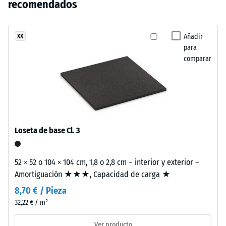
oscuros
recomendados
abolladura
se
recuerda
residual
ha
al
después de
seleccionado
césped
Añadir
XX
24 horas de
ningún
para
cuidado
descarga
producto
comparar
de
(BS 7188)
para
parques
Densidad
la
y
aparente
comparación.
superficies
- valor de
deportivas.
escala 4
= de 900
Loseta de base Cl. 3
a 1000
Material
kg/m³
–
52 × 52 o 104 × 104 cm, 1,8 o 2,8 cm – interior y exterior –
Componentes
Amortiguación
Amortiguación ★★★, Capacidad de carga ★
y
de golpes,
vibraciones y
estructura
8,70 € / Pieza
ruido de
32,22 € / m²
impacto –
Este
Valor de
Ver producto