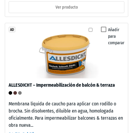
de
=
Ver producto
caucho
procedente
aprox.
de
0,25
neumáticos
Añadir
AD
mm
para
reciclados
comparar
(ELT),
de
limpiado
abolladura
y
residual
unido
con
después
aglutinante
de
ALLESDICHT – Impermeabilización de balcón & terraza
de
24
poliuretano
estándar.
horas
Membrana líquida de caucho para aplicar con rodillo o
La
brocha. Sin disolventes, diluible en agua, homologada
de
sigla
oficialmente. Para impermeabilizar balcones & terrazas en
descarga
ELT
obra nueva...
corresponde
(BS