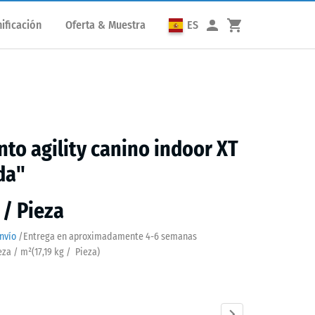
ificación
Oferta & Muestra
ES
to agility canino indoor XT
da"
 / Pieza
nvío
/
Entrega en aproximadamente
4-6 semanas
ieza / m²
(
17,19
kg
/ Pieza)