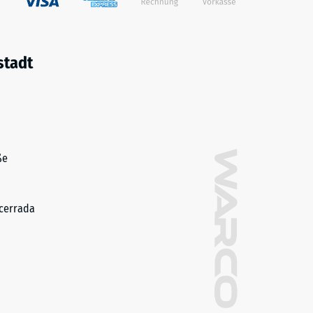
stadt
ße
cerrada