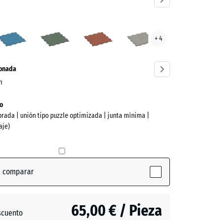
nda
Atlantico
Césped
Etna
Granito
+ 4
ve)
inglés
gris
ionada
cm
o
brada | unión tipo puzzle optimizada | junta mínima |
aje)
a comparar
(active)
a
65,00 € / Pieza
scuento
o