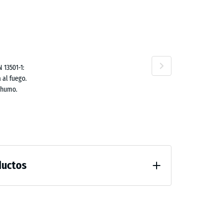
ta
,00 €
 13501-1:
 al fuego.
no
 humo.
ductos
al después de 24 horas de descarga (BS 7188)