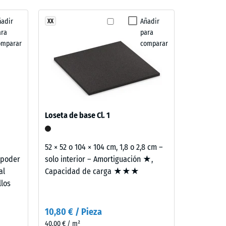
guación perceptible
ñadir
Añadir
XX
fricción aprox. 0,38
ara
para
«muy bueno» (BS 7188)
omparar
comparar
ón aprox. 15°, grupo R10
Loseta de base Cl. 1
52 × 52 o 104 × 104 cm, 1,8 o 2,8 cm –
 poder
solo interior – Amortiguación ★,
al
Capacidad de carga ★★★
llos
10,80 € / Pieza
40,00 € / m²