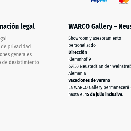
e
ad
mación legal
WARCO Gallery – Neu
egal
Showroom y asesoramiento
personalizado
a de privacidad
as.
Dirección
ones generales
Klemmhof 9
 de desistimiento
67433 Neustadt an der Weinstra
Alemania
Vacaciones de verano
La WARCO Gallery permanecerá 
hasta el
15 de julio inclusive
.