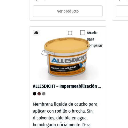
y
4
estructura
Ver producto
=
aprox.
Este
Añadir
AD
producto
0,25
para
tiene
mm
comparar
una
de
estructura
de
aboll
dos
residu
capas.
despu
La
ALLESDICHT – Impermeabilización de balcón & terraza
capa
de
de
24
desgaste,
Membrana líquida de caucho para
horas
de
aplicar con rodillo o brocha. Sin
aproximadamente
de
disolventes, diluible en agua,
2
homologada oficialmente. Para
desca