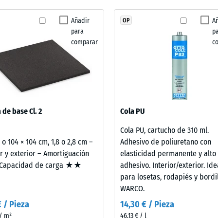
se
uación de golpes, vibraciones y ruido de impacto – Valor de escala 1 = amorti
ha
Añadir
A
OP
 resistencia al deslizamiento DS (EN 14041) - Valor de escala 2 = Coeficiente de 
seleccionado
para
p
ningún
cia a la abrasión – Resistencia al desgaste abrasivo – Valor de la escala 3 = 
comparar
c
producto
lidad al agua (EN 12616) – Valor 2 = Infiltración hasta 10 mm/h (10 l/h/m²)
para
la
cia al deslizamiento (EN 16165) – Valor de escala 3 = ángulo medio de aceptaci
comparación.
ento térmico – Valor de escala 2 = Conductividad térmica aprox. 0,12 W/(m·K)
tencia
 de base Cl. 2
Cola PU
Cola PU, cartucho de 310 ml.
2 o 104 × 104 cm, 1,8 o 2,8 cm –
Adhesivo de poliuretano con
esión
or y exterior – Amortiguación
elasticidad permanente y alto
apacidad de carga ★★
adhesivo. Interior/exterior. Ide
para losetas, rodapiés y bordi
WARCO.
€ / Pieza
14,30 € / Pieza
a
 / m²
46,13 € / l