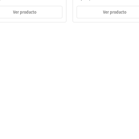
Ver producto
Ver producto
adura
al
és
rga