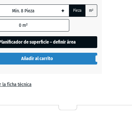
ón
+
da,
Pieza
m²
0
m²
de
Planificador de superficie – definir área
es
se
Añadir al carrito
n
el
 la ficha técnica