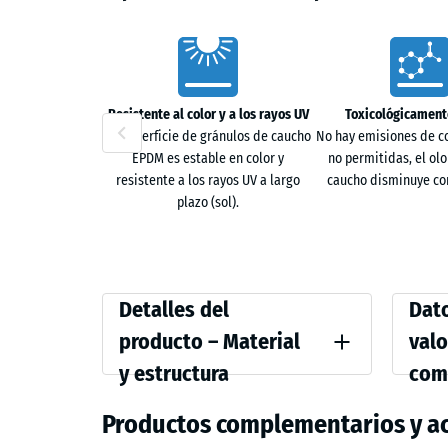
Characteristics
Resistente al color y a los rayos UV
Toxicológicament
La superficie de gránulos de caucho
No hay emisiones de 
EPDM es estable en color y
no permitidas, el olor
resistente a los rayos UV a largo
caucho disminuye con
plazo (sol).
Detalles
Compar
Detalles del
Dato
del
values
producto – Material
valo
producto
y estructura
com
Color
Resiste
–
Lavanda
Productos complementarios y a
Material
Densida