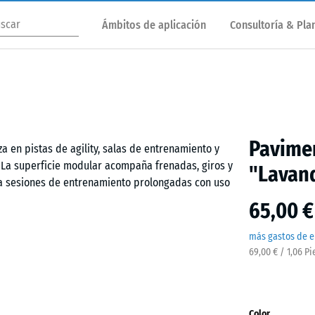
Ámbitos de aplicación
Consultoría & Plan
Pavimen
a en pistas de agility, salas de entrenamiento y
 La superficie modular acompaña frenadas, giros y
"Lavan
ta sesiones de entrenamiento prolongadas con uso
65,00 €
más gastos de e
69,00 € / 1,06 P
te plano y resistente. La unión tipo puzzle mantiene
cticamente imperceptible en la superficie. Los
 las piezas pueden sustituirse de forma puntual en
Color