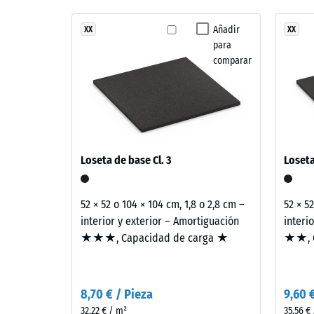
y
Amortig
Fialové,
estructura
modré
Añadir
XX
XX
Clase de
para
a
Resisten
comparar
jemně
červené
Permeabi
odstíny
Resisten
vytvářejí
klidný
Aislami
vícebarevný
Resis
Loseta de base Cl. 3
Loseta
povrch
a
s
la
měkkým
52 × 52 o 104 × 104 cm, 1,8 o 2,8 cm –
52 × 5
barevným
compr
interior y exterior – Amortiguación
interi
přechodem.
★★★, Capacidad de carga ★
★★, C
-
Valor
Material
de
–
8,70 € / Pieza
9,60 
Componentes
escal
32,22 € / m²
35,56 €