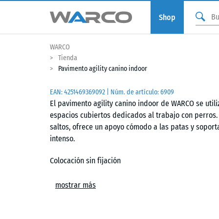
Shop
WARCO
Tienda
Pavimento agility canino indoor
EAN:
4251469369092
| Núm. de artículo:
6909
El pavimento agility canino indoor de WARCO se utiliz
espacios cubiertos dedicados al trabajo con perros.
saltos, ofrece un apoyo cómodo a las patas y sopor
intenso.
Colocación sin fijación
Las losetas se instalan sin adhesivos sobre un sopor
mostrar más
las piezas conectadas y genera una junta capilar prá
recortes se realizan con sierra de calar o circular y
cualquier momento.