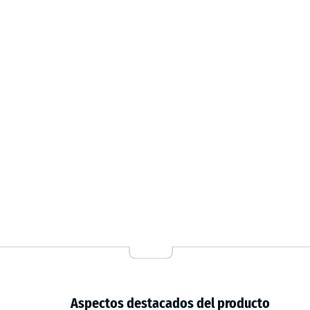
pasante, que mantiene la apariencia y el comportami
procedentes de neumáticos reciclados, absorbe impa
Aspectos destacados del producto