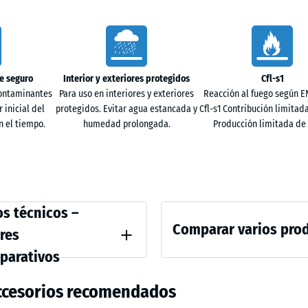
Rattan
44,6
x
Terraco
44,6
e seguro
Interior y exteriores protegidos
Cfl-s1
- 48
x
contaminantes
Para uso en interiores y exteriores
Reacción al fuego según EN
1,8
 inicial del
protegidos. Evitar agua estancada y
Cfl-s1 Contribución limitada
Traverti
cm
 el tiempo.
humedad prolongada.
Producción limitada de
ative
s técnicos –
Comparar varios pro
res
parativos
ncia a la compresión - Valor de escala 4 = aprox. 0,25 mm de abolladura residu
Todavía
ccesorios recomendados
no
d aparente - valor de escala 4 = de 900 a 1000 kg/m³