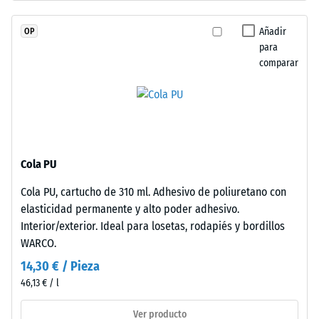
«muy
granulado
bueno» (BS
de
Añadir
OP
7188)
caucho
para
de
Permeabilidad
comparar
etileno-
al agua (EN
12616) – Valor 2
propileno-
= Infiltración
dieno
hasta 10 mm/h
(EPDM)
(10 l/h/m²)
de
nueva
Resistencia al
Cola PU
fabricación,
deslizamiento
Cola PU, cartucho de 310 ml. Adhesivo de poliuretano con
teñido
(EN 16165) –
elasticidad permanente y alto poder adhesivo.
Valor de
en
escala 3 =
Interior/exterior. Ideal para losetas, rodapiés y bordillos
masa
ángulo medio
WARCO.
y
de aceptación
unido
14,30 € / Pieza
aprox. 15°,
con
46,13 € / l
grupo R10
poliuretano
estabilizado
Aislamiento
Ver producto