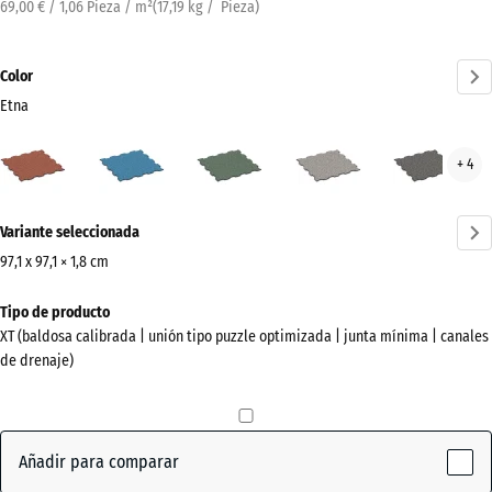
69,00 € / 1,06 Pieza / m²
(
17,19
kg
/ Pieza)
Color
Etna
Etna
Atlantico
Césped
Granito
Gran
+ 4
(active)
inglés
gris
gris
oscu
¿Más
Variante seleccionada
información
sobre
97,1 x 97,1 × 1,8 cm
los
Dimensiones
Tipo de producto
colores?
para
XT (baldosa calibrada | unión tipo puzzle optimizada | junta mínima | canales
el
Mostrar
de drenaje)
envío
paleta
1010
de
x
colores
1010
Añadir para comparar
(active)
Etna
x