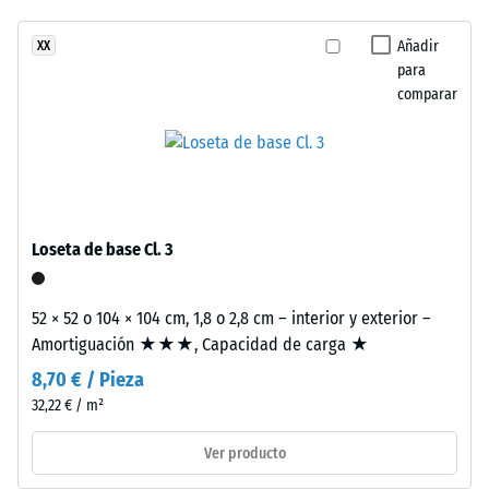
residual
ha
vzhled.
después de
seleccionado
Povrch
Añadir
XX
24 horas de
ningún
para
získává
descarga
producto
comparar
razantní
(BS 7188)
para
a
Densidad
la
barevně
aparente
comparación.
silný
- valor de
výraz.
escala 4
= de 900
Loseta de base Cl. 3
a 1000
Material
kg/m³
–
52 × 52 o 104 × 104 cm, 1,8 o 2,8 cm – interior y exterior –
Componentes
Amortiguación
Amortiguación ★★★, Capacidad de carga ★
y
de golpes,
vibraciones y
estructura
8,70 € / Pieza
ruido de
32,22 € / m²
impacto –
Este
Valor de
Ver producto
producto
escala 1 =
tiene