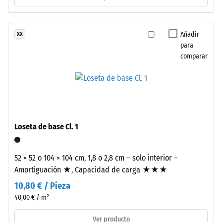
térmico –
frente
Valor de
a
escala 2 =
los
Añadir
XX
Conductividad
rayos
para
térmica aprox.
UV.
comparar
0,12 W/(m·K)
La
Resistencia
superficie
es
a
cerrada.
la
La
compresión
capa
Loseta de base Cl. 1
base
-
está
Valor
52 × 52 o 104 × 104 cm, 1,8 o 2,8 cm – solo interior –
formada
Amortiguación ★, Capacidad de carga ★★★
de
por
10,80 € / Pieza
granulado
escala
fino
40,00 € / m²
4
de
=
Ver producto
caucho