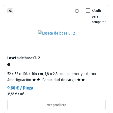
amortiguación
una
perceptible
Añadir
XX
estructura
Clase de
para
de
resistencia al
comparar
dos
deslizamiento
capas.
DS (EN 14041) -
La
Valor de
capa
escala 2 =
de
Coeficiente de
desgaste,
fricción aprox.
Loseta de base Cl. 2
0,38
de
aproximadamente
Resistencia
2
52 × 52 o 104 × 104 cm, 1,8 o 2,8 cm – interior y exterior –
a la
mm
Amortiguación ★★, Capacidad de carga ★★
abrasión –
de
Resistencia
9,60 € / Pieza
espesor,
al desgaste
35,56 € / m²
se
abrasivo –
Valor de la
fabrica
Ver producto
escala 3 =
con