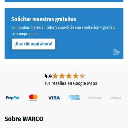
capacidad
para
resistir
Solicitar muestras gratuitas
cargas
localizadas.
Comprobar material, color y superficie con antelación – gratis y
sin compromiso.
Indica
en
¡Haz clic aquí ahora!
Sistema
qué
con
medida
dentado
el
ondulado
material
y
4.4
se
redondeado
deforma
101 reseñas en Google Maps
idéntico
cuando
a
se
modelo
le
4035,
aplica
pero
una
Sobre WARCO
prescinde
fuerza
completamente