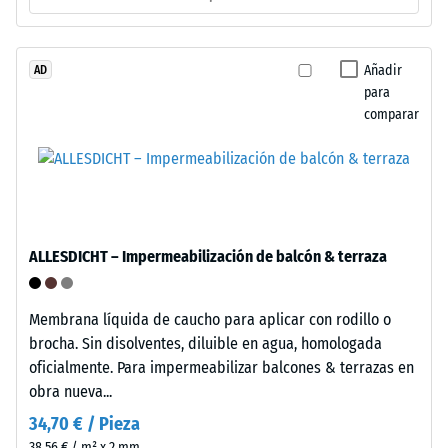
procedente
aprox.
de
0,25
neumáticos
Añadir
AD
mm
para
reciclados
comparar
(ELT),
de
limpiado
abolladura
y
residual
unido
con
después
aglutinante
de
ALLESDICHT – Impermeabilización de balcón & terraza
de
24
poliuretano
estándar.
horas
Membrana líquida de caucho para aplicar con rodillo o
La
brocha. Sin disolventes, diluible en agua, homologada
de
sigla
oficialmente. Para impermeabilizar balcones & terrazas en
descarga
ELT
obra nueva...
corresponde
(BS
34,70 € / Pieza
a
7188)
38,56 € / m² x 2 mm