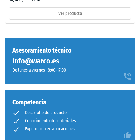
"End
of
Ver producto
Life
Tyres".
/ 5
La
capa
base
Asesoramiento técnico
se
info@warco.es
prensa
La
con
De lunes a viernes · 8:00–17:00
resistencia
alta
a
densidad.
la
compresión
Competencia
de
Instalación
un
–
Desarrollo de producto
material
Procesado
Conocimiento de materiales
describe
–
Experiencia en aplicaciones
su
Montaje