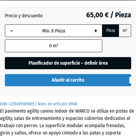
18
mm
65,00 € / Pieza
Precio y descuento
Atlantico
La dimensión
-
+
Pieza
m²
seleccionada,
enmarcada
Césped
0
m²
en azul, se
inglés
utiliza para
el cálculo de
Planificador de superficie – definir área
necesidades
Granito
(salvo que se
gris
Añadir al carrito
indique lo
contrario en
los datos del
Granito
EAN:
producto).
4251469369085
| Núm. de artículo:
6908
gris
El pavimento agility canino indoor de WARCO se utiliza en pistas de
oscuro
97,1
agility, salas de entrenamiento y espacios cubiertos dedicados al
x
trabajo con perros. La superficie modular acompaña frenadas,
97,1
giros y saltos, ofrece un apoyo cómodo a las patas y soporta