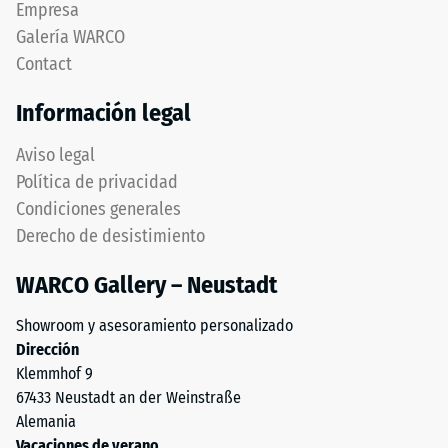
Empresa
determinada.
del
Una
Galería WARCO
bisel,
profundidad
Contact
manteniendo
de
capa
indentación
Información legal
superior
reducida
estable.
indica
Aviso legal
Bordes
una
Política de privacidad
en
alta
Condiciones generales
ángulo
resistencia
Derecho de desistimiento
recto
a
producen
la
WARCO Gallery – Neustadt
junta
compresión,
capilar
mientras
Showroom y asesoramiento personalizado
apenas
que
Dirección
visible
una
Klemmhof 9
preservando
mayor
67433 Neustadt an der Weinstraße
continuidad
indica
Alemania
visual.
una
Vacaciones de verano