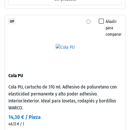
escala 3 =
caucho
«muy
de
bueno» (BS
etileno-
Añadir
OP
7188)
propileno-
para
dieno
Permeabilidad
comparar
(EPDM)
al agua (EN
12616) – Valor 2
de
= Infiltración
nueva
hasta 10 mm/h
fabricación,
(10 l/h/m²)
teñido
en
Resistencia al
Cola PU
masa
deslizamiento
Cola PU, cartucho de 310 ml. Adhesivo de poliuretano con
y
(EN 16165) –
elasticidad permanente y alto poder adhesivo.
Valor de
unido
escala 3 =
Interior/exterior. Ideal para losetas, rodapiés y bordillos
con
ángulo medio
WARCO.
poliuretano
de aceptación
estabilizado
14,30 € / Pieza
aprox. 15°,
frente
46,13 € / l
grupo R10
a