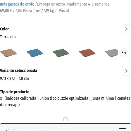
más gastos de envío
/
Entrega en aproximadamente
4-6 semanas
69,00 € / 1,06 Pieza / m²
(
17,19
kg
/ Pieza)
Color
Terracota
Terracota
Atlantico
Césped
Etna
Gran
+ 4
(active)
inglés
gris
¿Más
Variante seleccionada
información
sobre
97,1 x 97,1 × 1,8 cm
los
Dimensiones
Tipo de producto
colores?
para
XT (baldosa calibrada | unión tipo puzzle optimizada | junta mínima | canales
el
Mostrar
de drenaje)
envío
paleta
1010
de
x
colores
1010