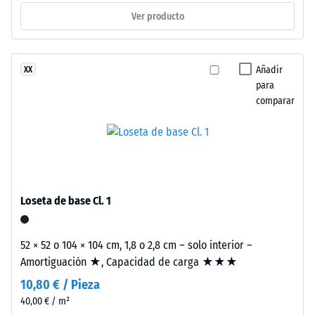
los
Aislamiento
Ver producto
térmico –
rayos
Valor de
UV.
escala 2 =
La
Añadir
XX
Conductividad
superficie
para
térmica aprox.
es
comparar
0,12 W/(m·K)
cerrada.
Resistencia
La
capa
a
base
la
está
compresión
formada
Loseta de base Cl. 1
por
-
granulado
Valor
52 × 52 o 104 × 104 cm, 1,8 o 2,8 cm – solo interior –
fino
Amortiguación ★, Capacidad de carga ★★★
de
de
10,80 € / Pieza
caucho
escala
procedente
40,00 € / m²
4