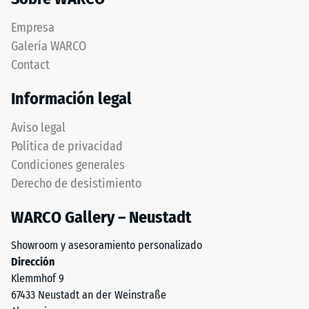
bisel,
fuerza
manteniendo
Empresa
determinada.
capa
Una
Galería WARCO
superior
profundidad
Contact
estable.
de
Bordes
indentación
Información legal
en
reducida
ángulo
indica
Aviso legal
recto
una
Política de privacidad
producen
alta
Condiciones generales
junta
resistencia
Derecho de desistimiento
capilar
a
apenas
la
WARCO Gallery – Neustadt
visible
compresión,
preservando
mientras
Showroom y asesoramiento personalizado
continuidad
que
Dirección
visual.
una
Klemmhof 9
Orientación
mayor
67433 Neustadt an der Weinstraße
debe
indica