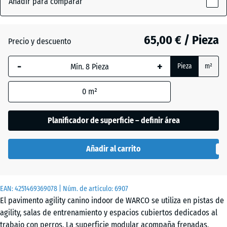
Añadir para comparar
(active)
Terracota
x
18
mm
65,00 € / Pieza
Precio y descuento
Atlantico
La dimensión
-
+
Pieza
m²
seleccionada,
enmarcada
Césped
0
m²
en azul, se
inglés
utiliza para
el cálculo de
Planificador de superficie – definir área
necesidades
Etna
(salvo que se
Añadir al carrito
indique lo
contrario en
Granito
los datos del
gris
EAN:
producto).
4251469369078
| Núm. de artículo:
6907
El pavimento agility canino indoor de WARCO se utiliza en pistas de
97,1
agility, salas de entrenamiento y espacios cubiertos dedicados al
x
Granito
trabajo con perros. La superficie modular acompaña frenadas,