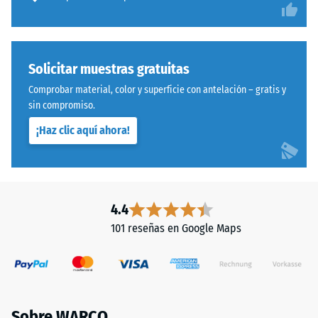
su
capacidad
para
resistir
Solicitar muestras gratuitas
cargas
Sistema
localizadas.
Comprobar material, color y superficie con antelación – gratis y
con
sin compromiso.
Indica
dentado
en
¡Haz clic aquí ahora!
ondulado
qué
y
medida
redondeado
el
idéntico
material
a
4.4
se
modelo
deforma
101 reseñas en Google Maps
4035,
cuando
pero
se
prescinde
le
completamente
aplica
del
una
Sobre WARCO