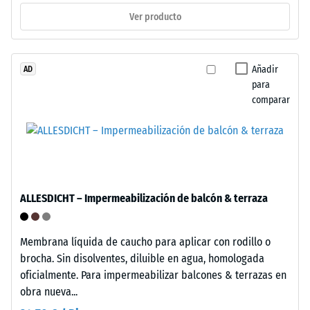
de
=
Ver producto
neumáticos
reciclados
aprox.
(ELT),
0,25
limpiado
Añadir
AD
mm
para
y
comparar
unido
de
con
abolladura
aglutinante
residual
de
poliuretano
después
estándar.
de
ALLESDICHT – Impermeabilización de balcón & terraza
La
24
sigla
ELT
horas
Membrana líquida de caucho para aplicar con rodillo o
corresponde
brocha. Sin disolventes, diluible en agua, homologada
de
a
oficialmente. Para impermeabilizar balcones & terrazas en
descarga
"End
obra nueva...
of
(BS