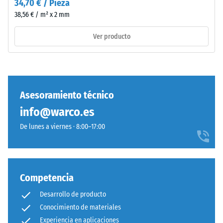
34,70 € / Pieza
Life
7188)
38,56 € / m² x 2 mm
Tyres".
La
Ver producto
capa
base
/ 5
se
prensa
con
Asesoramiento técnico
alta
info@warco.es
densidad.
La
De lunes a viernes · 8:00–17:00
resistencia
a
Instalación
la
–
compresión
Procesado
Competencia
de
–
un
Montaje
Desarrollo de producto
material
Conocimiento de materiales
describe
Experiencia en aplicaciones