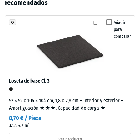
evocan
recomendados
abolladura
se
cerámica
residual
ha
mediterránea
después de
seleccionado
y
Añadir
XX
24 horas de
ningún
para
superficies
descarga
producto
comparar
minerales
(BS 7188)
para
naturales.
Densidad
la
aparente
comparación.
- valor de
Material
escala 4
–
= de 900
Componentes
Loseta de base Cl. 3
a 1000
y
kg/m³
estructura
52 × 52 o 104 × 104 cm, 1,8 o 2,8 cm – interior y exterior –
Amortiguación
Amortiguación ★★★, Capacidad de carga ★
de golpes,
Este
vibraciones y
8,70 € / Pieza
producto
ruido de
32,22 € / m²
tiene
impacto –
una
Valor de
Ver producto