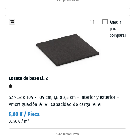
estructura
escala 1 =
de
amortiguación
dos
perceptible
Añadir
XX
capas.
Clase de
para
La
resistencia al
comparar
capa
deslizamiento
de
DS (EN 14041) -
desgaste,
Valor de
de
escala 2 =
aproximadamente
Coeficiente de
2
fricción aprox.
Loseta de base Cl. 2
0,38
mm
de
Resistencia
espesor,
52 × 52 o 104 × 104 cm, 1,8 o 2,8 cm – interior y exterior –
a la
se
Amortiguación ★★, Capacidad de carga ★★
abrasión –
fabrica
Resistencia
9,60 € / Pieza
con
al desgaste
35,56 € / m²
granulado
abrasivo –
Valor de la
de
Ver producto