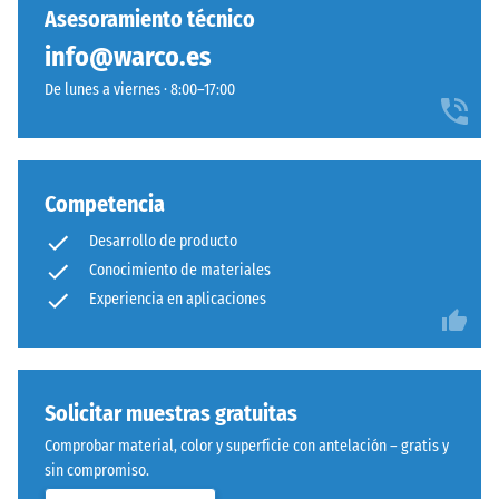
capacidad
Asesoramiento técnico
con
para
poliuretano
info@warco.es
resistir
estabilizado
cargas
De lunes a viernes · 8:00–17:00
frente
localizadas.
a
Indica
los
en
rayos
qué
Competencia
UV.
medida
La
el
Desarrollo de producto
superficie
material
Conocimiento de materiales
es
se
Experiencia en aplicaciones
cerrada.
deforma
La
cuando
capa
se
base
le
Solicitar muestras gratuitas
está
aplica
formada
Comprobar material, color y superficie con antelación – gratis y
una
por
sin compromiso.
fuerza
granulado