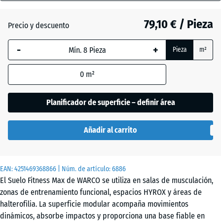
gris
28
(active)
oscuro
mm
79,10 € / Pieza
Precio y descuento
La dimensión
-
+
Pieza
m²
seleccionada,
Atlantico
enmarcada
0
m²
en azul, se
utiliza para
Césped
el cálculo de
Planificador de superficie – definir área
inglés
necesidades
(salvo que se
Añadir al carrito
indique lo
Etna
contrario en
los datos del
EAN:
producto).
4251469368866
| Núm. de artículo:
6886
Granito
El Suelo Fitness Max de WARCO se utiliza en salas de musculación,
gris
97,1
zonas de entrenamiento funcional, espacios HYROX y áreas de
x
halterofilia. La superficie modular acompaña movimientos
97,1
dinámicos, absorbe impactos y proporciona una base fiable en