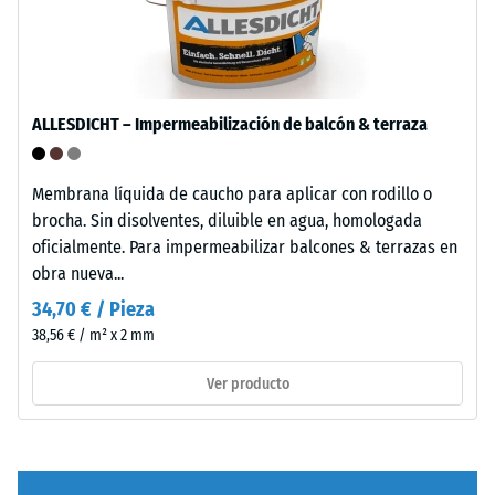
se
fabrica
con
granulado
/ 5
de
ALLESDICHT – Impermeabilización de balcón & terraza
caucho
de
etileno-
Membrana líquida de caucho para aplicar con rodillo o
propileno-
brocha. Sin disolventes, diluible en agua, homologada
La
dieno
oficialmente. Para impermeabilizar balcones & terrazas en
resistencia
(EPDM)
obra nueva...
a
de
34,70 € / Pieza
la
nueva
38,56 € / m² x 2 mm
compresión
fabricación,
de
teñido
Ver producto
un
en
material
masa
describe
y
su
unido