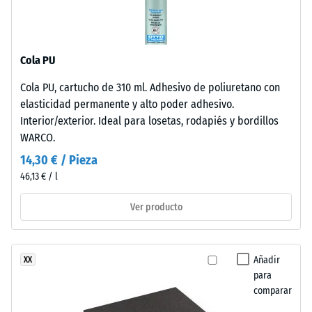
térmico –
coloración
Valor de
mantiene
escala 3 =
su
Conductividad
Cola PU
estabilidad
térmica aprox.
frente
0,11 W/(m·K)
Cola PU, cartucho de 310 ml. Adhesivo de poliuretano con
al
elasticidad permanente y alto poder adhesivo.
Resistencia
desgaste
Interior/exterior. Ideal para losetas, rodapiés y bordillos
a
y
WARCO.
la
la
14,30 € / Pieza
radiación
compresión
46,13 € / l
solar.
-
Ver producto
Valor
Material
–
de
Componentes
Añadir
XX
escala
y
para
4
estructura
comparar
=