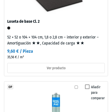
«muy
Como
una sola loseta.
bueno» (BS
el
7188)
EPDM
Permeabilidad
es
Loseta de base Cl. 2
al agua (EN
naturalmente
12616) – Valor 2
resistente
= Infiltración
52 × 52 o 104 × 104 cm, 1,8 o 2,8 cm – interior y exterior –
a
hasta 10 mm/h
Amortiguación ★★, Capacidad de carga ★★
los
(10 l/h/m²)
rayos
9,60 € / Pieza
UV
Resistencia al
35,56 € / m²
deslizamiento
y
(EN 16165) –
Ver producto
los
Valor de
pigmentos
escala 3 =
están
ángulo medio
integrados
Añadir
OP
de aceptación
en
para
aprox. 15°,
comparar
el
grupo R10
granulado,
Aislamiento
la