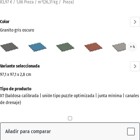
83,97 € / 1,06 Pieza / m²
(
26,31
kg
/ Pieza)
Color
Granito gris oscuro
Granito
Atlantico
Césped
Etna
Gran
+ 4
gris
inglés
gris
oscuro
¿Más
(active)
Variante seleccionada
información
sobre
97,1 x 97,1 x 2,8 cm
los
Dimensiones
Tipo de producto
colores?
para
XT (baldosa calibrada | unión tipo puzzle optimizada | junta mínima | canales
el
Mostrar
de drenaje)
envío
paleta
1010
de
x
colores
1010
Añadir para comparar
Granito
x