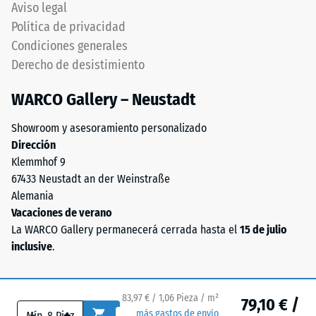
ELT
Aviso legal
menor
corresponde
Política de privacidad
resistencia
a
Condiciones generales
a
"End
cargas
Derecho de desistimiento
of
puntuales.
Life
WARCO Gallery – Neustadt
Estas
Tyres".
cargas
La
Showroom y asesoramiento personalizado
pueden
capa
Dirección
generarse,
base
Klemmhof 9
por
se
67433 Neustadt an der Weinstraße
ejemplo,
prensa
Alemania
por
con
Vacaciones de verano
los
alta
La WARCO Gallery permanecerá cerrada hasta el
15 de julio
zapatos
densidad.
inclusive
.
de
tacón
alto,
Instalación
83,97 € / 1,06 Pieza / m²
las
–
79,10 € /
-
+
más gastos de envío