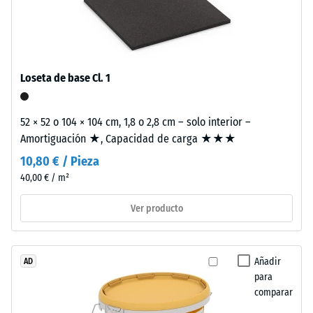
Este
aprox.
producto
0,25
tiene
mm
una
Loseta de base Cl. 1
estructura
de
de
abolladura
dos
52 × 52 o 104 × 104 cm, 1,8 o 2,8 cm – solo interior –
residual
capas.
Amortiguación ★, Capacidad de carga ★★★
La
después
10,80 € / Pieza
capa
de
40,00 € / m²
de
24
desgaste,
Ver producto
de
horas
aproximadamente
de
2
Añadir
AD
descarga
mm
para
de
(BS
comparar
espesor,
7188)