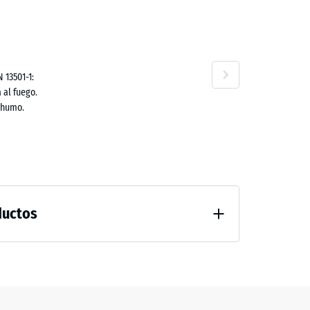
ta
,70 €
 13501-1:
 al fuego.
no
 humo.
,10 €
ductos
al después de 24 horas de descarga (BS 7188)
guación confortable