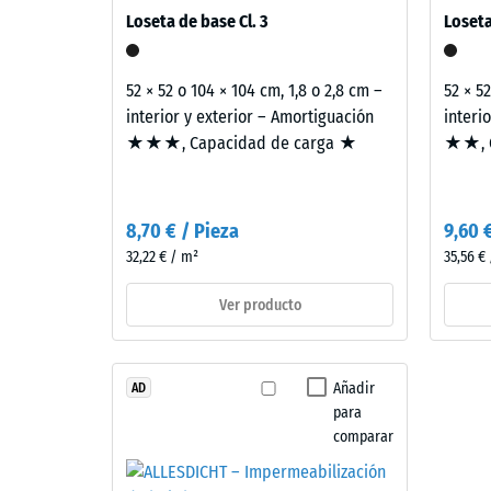
4
elementos constructivos conectados. Todas las ca
Loseta de base Cl. 3
Loseta
conforme al CTE DB-HR de protección frente al rui
=
Material
transmisión, no a una sola loseta.
–
aprox.
52 × 52 o 104 × 104 cm, 1,8 o 2,8 cm –
52 × 5
Componentes
0,25
interior y exterior – Amortiguación
interi
y
mm
★★★, Capacidad de carga ★
★★, C
estructura
de
Este
aboll
8,70 € / Pieza
9,60 
producto
residu
32,22 € / m²
35,56 €
tiene
despu
una
Ver producto
estructura
de
de
24
dos
horas
Añadir
AD
capas.
para
La
de
comparar
capa
desca
de