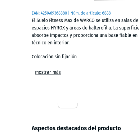
EAN:
4251469368880
| Núm. de artículo:
6888
El Suelo Fitness Max de WARCO se utiliza en salas d
espacios HYROX y áreas de halterofilia. La superfi
absorbe impactos y proporciona una base fiable en 
técnico en interior.
Colocación sin fijación
Las losetas se instalan sin adhesivos sobre un sopor
mostrar más
las piezas conectadas y genera una junta capilar prá
recortes se realizan con sierra de calar o circular y
intervenir en el conjunto.
Resistencia al uso en entrenamiento
La composición del material está concebida para so
Aspectos destacados del producto
y tránsito continuo. La superficie conserva su compo
facilitando el trabajo con barras, mancuernas y equ