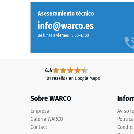
nueva
su
fabricación,
capacid
Asesoramiento técnico
teñido
para
info@warco.es
en
resistir
masa
cargas
De lunes a viernes · 8:00–17:00
y
localizad
unido
Indica
con
en
poliuretano
qué
estabilizado
4.4
medida
frente
el
101 reseñas en Google Maps
a
material
los
se
Sobre WARCO
Infor
rayos
deforma
UV.
cuando
Empresa
Aviso l
La
se
Galería WARCO
Polític
superficie
le
es
Contact
Condici
aplica
cerrada.