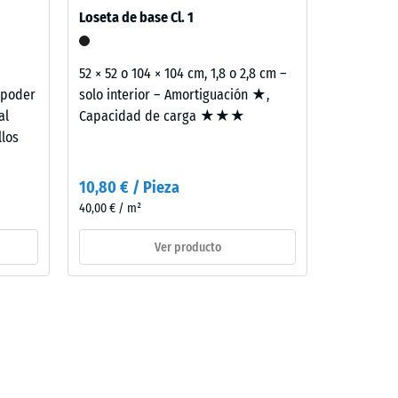
Loseta de base Cl. 1
e
52 × 52 o 104 × 104 cm, 1,8 o 2,8 cm –
 poder
solo interior – Amortiguación ★,
al
Capacidad de carga ★★★
llos
10,80 € / Pieza
40,00 € / m²
Ver producto