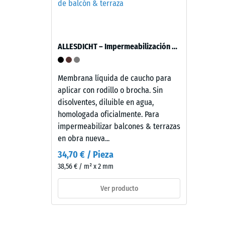
(BS
desgaste,
de
7188)
aproximadamente
2
ALLESDICHT – Impermeabilización de balcón & terraza
mm
de
4 / 5
espesor,
Membrana líquida de caucho para
se
aplicar con rodillo o brocha. Sin
fabrica
disolventes, diluible en agua,
con
homologada oficialmente. Para
granulado
La
impermeabilizar balcones & terrazas
de
resisten
en obra nueva...
caucho
a
34,70 € / Pieza
de
la
38,56 € / m² x 2 mm
etileno-
compres
propileno-
de
Ver producto
dieno
un
(EPDM)
material
de
describ