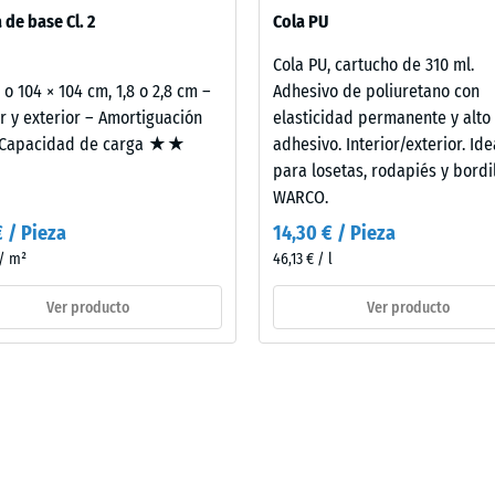
pas se colocan sueltas unas sobre otras. La comprobación acústica
 de base Cl. 2
Cola PU
do se aplica al elemento constructivo completo, incluidas sus vías d
Cola PU, cartucho de 310 ml.
2 o 104 × 104 cm, 1,8 o 2,8 cm –
Adhesivo de poliuretano con
or y exterior – Amortiguación
elasticidad permanente y alto
apacidad de carga ★★
adhesivo. Interior/exterior. Ide
para losetas, rodapiés y bordi
WARCO.
adura
€ / Pieza
14,30 € / Pieza
al
 / m²
46,13 € / l
és
Ver producto
Ver producto
rga