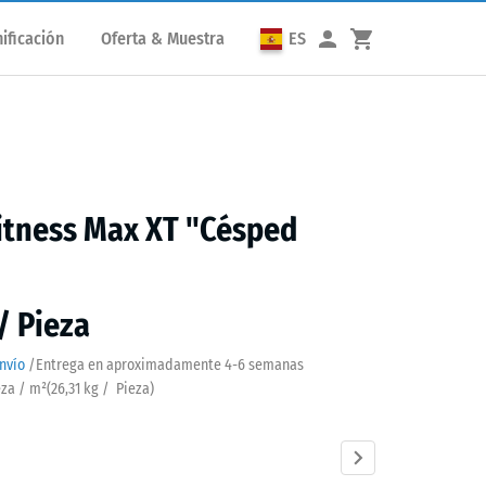
ificación
Oferta & Muestra
ES
itness Max XT "Césped
 / Pieza
nvío
/
Entrega en aproximadamente
4-6 semanas
eza / m²
(
26,31
kg
/ Pieza)