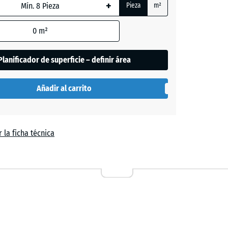
+
da,
Pieza
m²
0
m²
de
Planificador de superficie – definir área
es
se
Añadir al carrito
n
el
 la ficha técnica
a