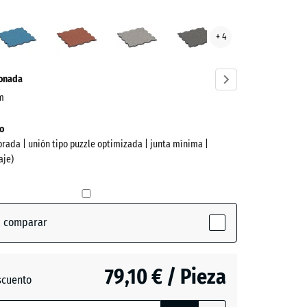
ed
Atlantico
Etna
Granito
Granito
+ 4
s
gris
gris
ve)
oscuro
ionada
cm
o
brada | unión tipo puzzle optimizada | junta mínima |
aje)
a comparar
ctive)
79,10 € / Pieza
scuento
ón
o