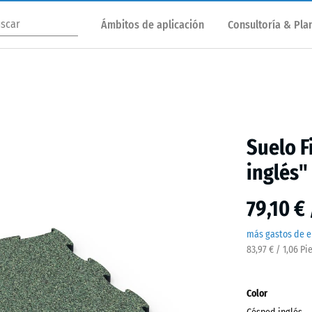
Ámbitos de aplicación
Consultoría & Plan
Suelo F
inglés"
79,10 €
más gastos de e
83,97 € / 1,06 Pi
Color