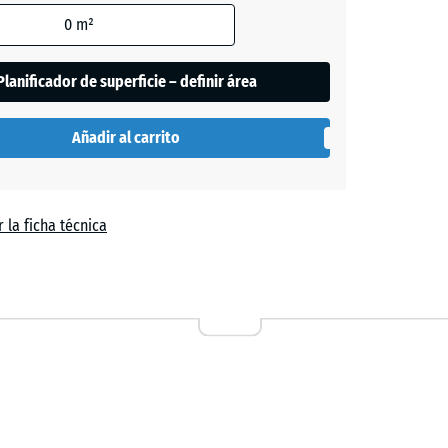
0
m²
de
Planificador de superficie – definir área
es
se
Añadir al carrito
n
el
 la ficha técnica
Lavanda