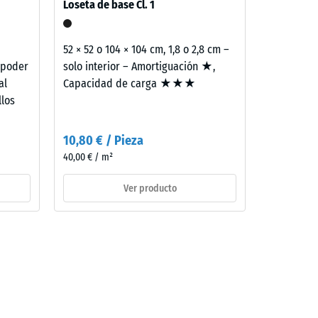
Loseta de base Cl. 1
e
52 × 52 o 104 × 104 cm, 1,8 o 2,8 cm –
 poder
solo interior – Amortiguación ★,
al
Capacidad de carga ★★★
llos
10,80 € / Pieza
40,00 € / m²
Ver producto