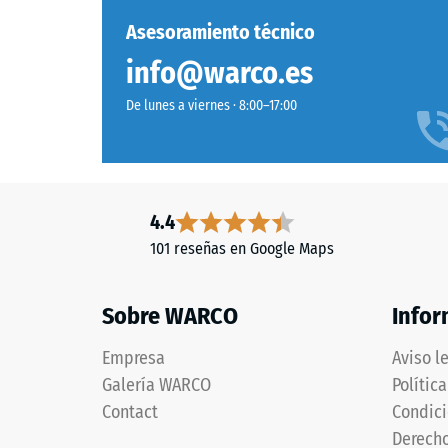
y
su
unido
capacid
Asesoramiento técnico
con
para
info@warco.es
poliuretano
resistir
estabilizado
cargas
De lunes a viernes · 8:00–17:00
frente
localizad
a
Indica
los
en
rayos
qué
UV.
4.4
medida
La
el
101 reseñas en Google Maps
superficie
material
es
se
Sobre WARCO
Infor
cerrada.
deforma
La
cuando
Empresa
Aviso l
capa
se
Galería WARCO
Polític
base
le
está
Contact
Condici
aplica
formada
una
Derecho