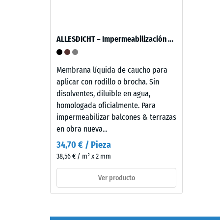
espesor,
7188)
se
fabrica
ALLESDICHT – Impermeabilización de balcón & terraza
con
granulado
4 / 5
de
Membrana líquida de caucho para
caucho
aplicar con rodillo o brocha. Sin
de
disolventes, diluible en agua,
etileno-
homologada oficialmente. Para
propileno-
La
impermeabilizar balcones & terrazas
dieno
resisten
en obra nueva...
(EPDM)
a
34,70 € / Pieza
de
la
38,56 € / m² x 2 mm
nueva
compres
fabricación,
de
Ver producto
teñido
un
en
material
masa
describ