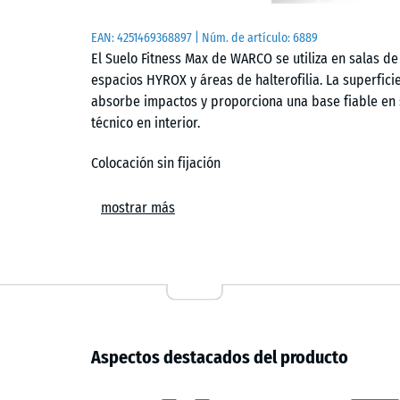
EAN:
4251469368897
| Núm. de artículo:
6889
El Suelo Fitness Max de WARCO se utiliza en salas d
espacios HYROX y áreas de halterofilia. La superfi
absorbe impactos y proporciona una base fiable en 
técnico en interior.
Colocación sin fijación
Las losetas se instalan sin adhesivos sobre un sopor
mostrar más
las piezas conectadas y genera una junta capilar prá
recortes se realizan con sierra de calar o circular y
intervenir en el conjunto.
Resistencia al uso en entrenamiento
La composición del material está concebida para so
Aspectos destacados del producto
y tránsito continuo. La superficie conserva su compo
facilitando el trabajo con barras, mancuernas y equ