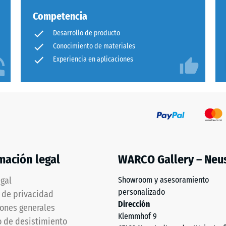
ad
Competencia
Desarrollo de producto
Conocimiento de materiales
Experiencia en aplicaciones
as.
mación legal
WARCO Gallery – Neu
egal
Showroom y asesoramiento
personalizado
a de privacidad
Dirección
ones generales
Klemmhof 9
 de desistimiento