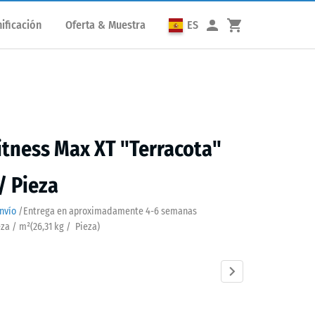
ificación
Oferta & Muestra
ES
itness Max XT "Terracota"
 / Pieza
nvío
/
Entrega en aproximadamente
4-6 semanas
eza / m²
(
26,31
kg
/ Pieza)
cota
Atlantico
Césped
Etna
Granito