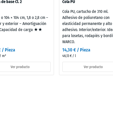
 de base Cl. 2
Cola PU
do se aplica al elemento constructivo completo, incluidas sus vías d
Cola PU, cartucho de 310 ml.
2 o 104 × 104 cm, 1,8 o 2,8 cm –
Adhesivo de poliuretano con
or y exterior – Amortiguación
elasticidad permanente y alto
apacidad de carga ★★
adhesivo. Interior/exterior. Ide
para losetas, rodapiés y bordi
WARCO.
adura
€ / Pieza
14,30 € / Pieza
al
 / m²
46,13 € / l
és
Ver producto
Ver producto
rga