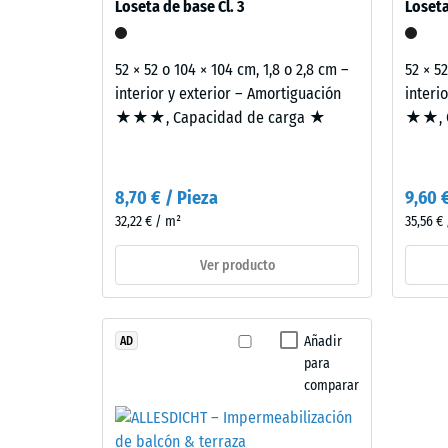
estructura
Loseta de base Cl. 3
Loseta
conforme al CTE DB-HR de protección frente al rui
=
transmisión, no a una sola loseta.
aprox.
Este
52 × 52 o 104 × 104 cm, 1,8 o 2,8 cm –
52 × 5
producto
0,25
interior y exterior – Amortiguación
interi
tiene
mm
★★★, Capacidad de carga ★
★★, C
una
de
estructura
de
aboll
8,70 € / Pieza
9,60 
dos
residu
32,22 € / m²
35,56 €
capas.
despu
La
Ver producto
capa
de
de
24
desgaste,
horas
Añadir
AD
de
para
aproximadamente
de
comparar
2
desca
mm
(BS
de