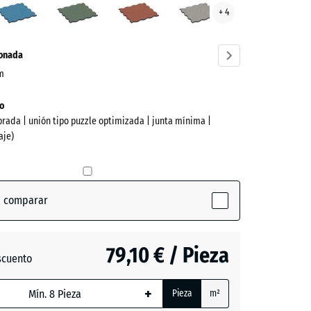
+ 4
ve)
inglés
gris
ionada
cm
o
brada | unión tipo puzzle optimizada | junta mínima |
aje)
a comparar
(active)
ta
79,10 € / Pieza
scuento
o
ón
+
da,
Pieza
m²