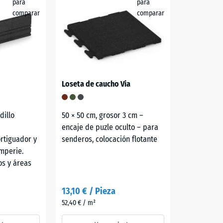
para
para
comparar
comparar
Loseta de caucho Via
dillo
50 × 50 cm, grosor 3 cm –
encaje de puzle oculto – para
ortiguador y
senderos, colocación flotante
emperie.
os y áreas
13,10 € / Pieza
52,40 € / m²