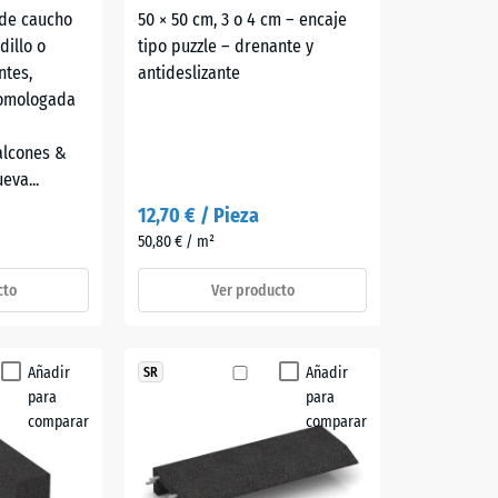
de caucho
50 × 50 cm, 3 o 4 cm – encaje
dillo o
tipo puzzle – drenante y
ntes,
antideslizante
homologada
alcones &
eva...
12,70 € / Pieza
50,80 € / m²
cto
Ver producto
Añadir
Añadir
SR
para
para
comparar
comparar