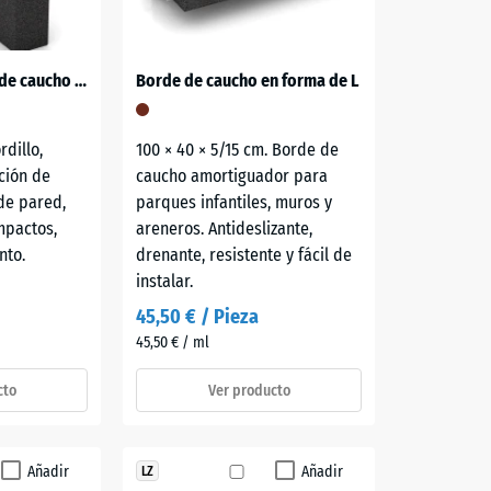
Bloque de escalón de caucho granulado
Borde de caucho en forma de L
rdillo,
100 × 40 × 5/15 cm. Borde de
ación de
caucho amortiguador para
 de pared,
parques infantiles, muros y
mpactos,
areneros. Antideslizante,
nto.
drenante, resistente y fácil de
instalar.
45,50 € / Pieza
45,50 € / ml
cto
Ver producto
Añadir
Añadir
LZ