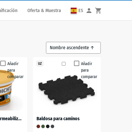
ificación
Oferta & Muestra
ES
Añadir
Añadir
UZ
para
para
comparar
comparar
ALLESDICHT – Impermeabilización de balcón & terraza
Baldosa para caminos