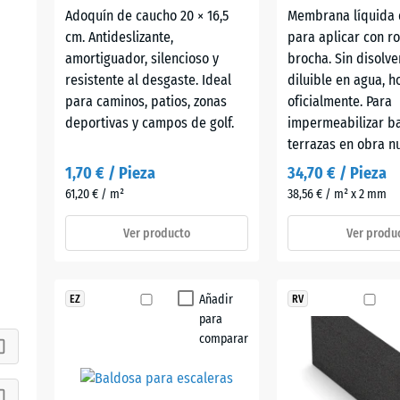
Adoquín de caucho 20 × 16,5
Membrana líquida 
cm. Antideslizante,
para aplicar con ro
amortiguador, silencioso y
brocha. Sin disolve
resistente al desgaste. Ideal
diluible en agua, 
para caminos, patios, zonas
oficialmente. Para
deportivas y campos de golf.
impermeabilizar b
terrazas en obra nu
1,70 € / Pieza
34,70 € / Pieza
61,20 € / m²
38,56 € / m² x 2 mm
Ver producto
Ver produ
Añadir
EZ
RV
para
comparar